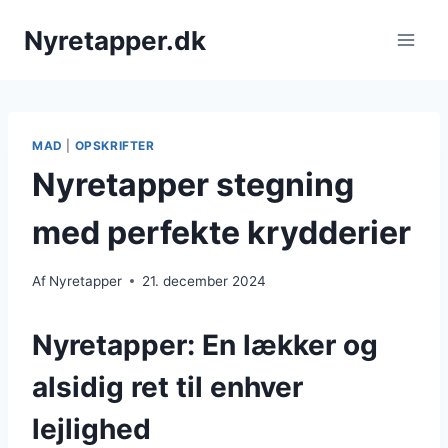
Fortsæt
Nyretapper.dk
til
indhold
MAD
|
OPSKRIFTER
Nyretapper stegning
med perfekte krydderier
Af
Nyretapper
21. december 2024
Nyretapper: En lækker og
alsidig ret til enhver
lejlighed