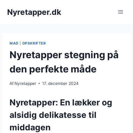
Fortsæt
Nyretapper.dk
til
indhold
MAD
|
OPSKRIFTER
Nyretapper stegning på
den perfekte måde
Af
Nyretapper
17. december 2024
Nyretapper: En lækker og
alsidig delikatesse til
middagen