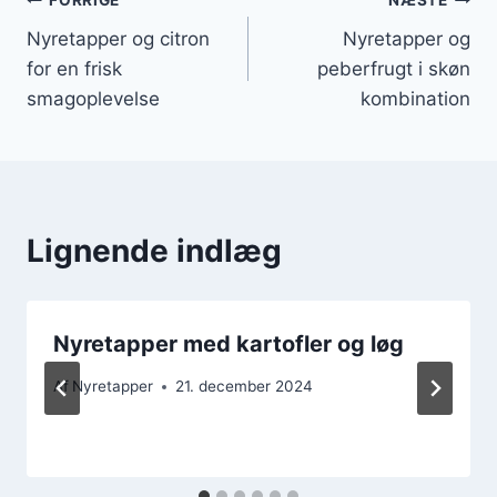
Indlægsnavigation
FORRIGE
NÆSTE
Nyretapper og citron
Nyretapper og
for en frisk
peberfrugt i skøn
smagoplevelse
kombination
Lignende indlæg
Nyretapper med kartofler og løg
Af
Nyretapper
21. december 2024