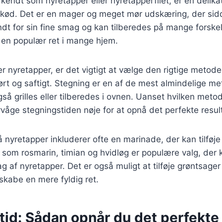
kendt som nyretapper eller nyretapperfilet, er en delika
kød. Det er en mager og meget mør udskæring, der sidd
dt for sin fine smag og kan tilberedes på mange forske
il en populær ret i mange hjem.
 nyretapper, er det vigtigt at vælge den rigtige metode f
ørt og saftigt. Stegning er en af de mest almindelige m
så grilles eller tilberedes i ovnen. Uanset hvilken meto
ervåge stegningstiden nøje for at opnå det perfekte resul
å nyretapper inkluderer ofte en marinade, der kan tilføje
r som rosmarin, timian og hvidløg er populære valg, de
g af nyretapper. Det er også muligt at tilføje grøntsage
 skabe en mere fyldig ret.
id: Sådan opnår du det perfekte 