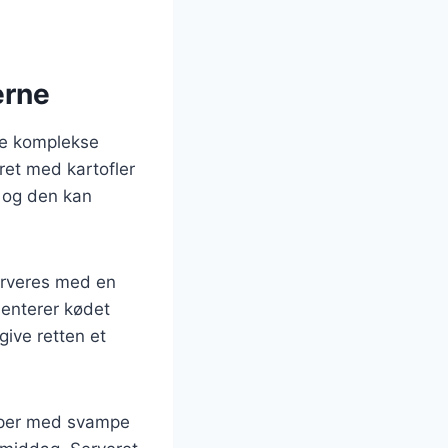
erne
ere komplekse
ret med kartofler
, og den kan
erveres med en
ementerer kødet
give retten et
apper med svampe