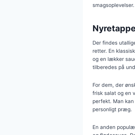
smagsoplevelser.
Nyretapper
Der findes utalli
retter. En klassi
og en lækker sau
tilberedes på und
For dem, der ønsk
frisk salat og en
perfekt. Man kan o
personligt præg.
En anden populær