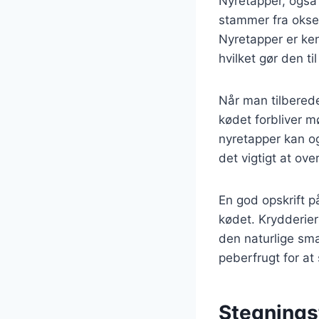
Nyretapper, også 
stammer fra okse
Nyretapper er ken
hvilket gør den t
Når man tilbereder
kødet forbliver m
nyretapper kan og
det vigtigt at ov
En god opskrift p
kødet. Krydderie
den naturlige sma
peberfrugt for at
Stegningst