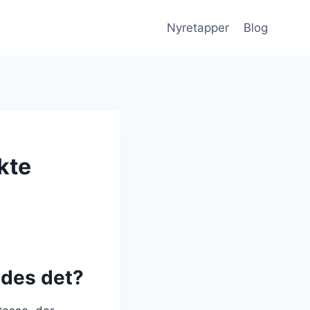
Nyretapper
Blog
kte
edes det?