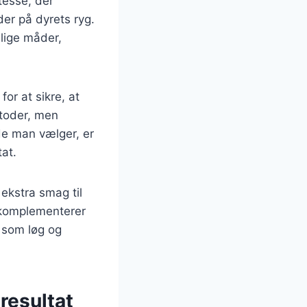
tesse, der
er på dyrets ryg.
llige måder,
or at sikre, at
etoder, men
de man vælger, er
tat.
 ekstra smag til
r komplementerer
r som løg og
resultat