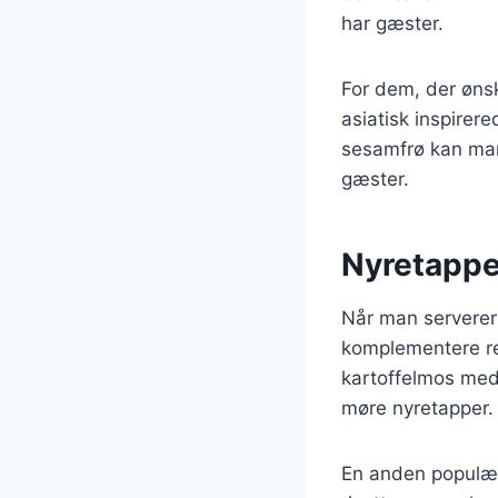
har gæster.
For dem, der øns
asiatisk inspirer
sesamfrø kan man
gæster.
Nyretappe
Når man serverer n
komplementere rett
kartoffelmos med 
møre nyretapper.
En anden populær