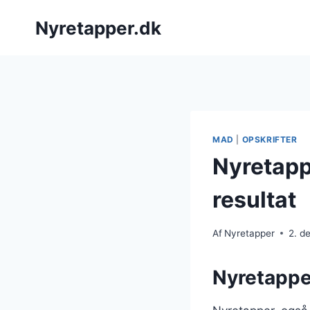
Fortsæt
Nyretapper.dk
til
indhold
MAD
|
OPSKRIFTER
Nyretapp
resultat
Af
Nyretapper
2. d
Nyretapper