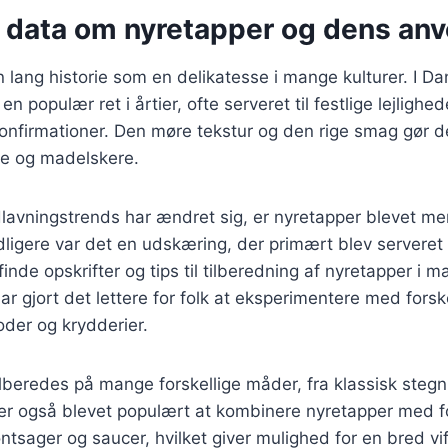
e data om nyretapper og dens an
 lang historie som en delikatesse i mange kulturer. I D
n populær ret i årtier, ofte serveret til festlige lejlighe
konfirmationer. Den møre tekstur og den rige smag gør den
e og madelskere.
lavningstrends har ændret sig, er nyretapper blevet mer
igere var det en udskæring, der primært blev serveret 
nde opskrifter og tips til tilberedning af nyretapper i
ar gjort det lettere for folk at eksperimentere med forsk
der og krydderier.
lberedes på mange forskellige måder, fra klassisk stegn
 er også blevet populært at kombinere nyretapper med fo
øntsager og saucer, hvilket giver mulighed for en bred vif