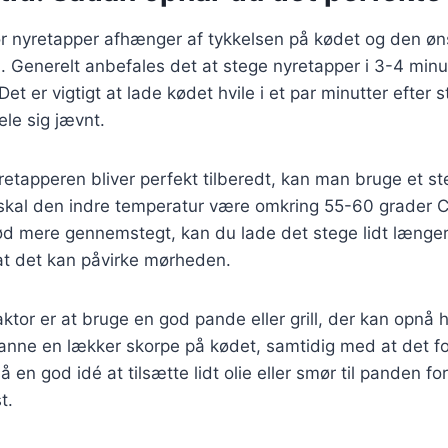
or nyretapper afhænger af tykkelsen på kødet og den ø
. Generelt anbefales det at stege nyretapper i 3-4 minu
et er vigtigt at lade kødet hvile i et par minutter efter 
ele sig jævnt.
nyretapperen bliver perfekt tilberedt, kan man bruge et 
skal den indre temperatur være omkring 55-60 grader C
kød mere gennemstegt, kan du lade det stege lidt længe
t det kan påvirke mørheden.
aktor er at bruge en god pande eller grill, der kan opnå 
nne en lækker skorpe på kødet, samtidig med at det for
å en god idé at tilsætte lidt olie eller smør til panden for
t.