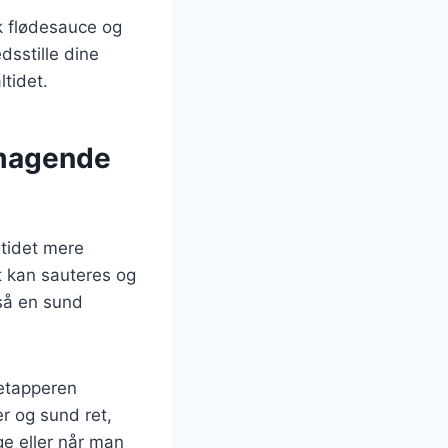
k flødesauce og
dsstille dine
ltidet.
smagende
ltidet mere
t kan sauteres og
gså en sund
retapperen
r og sund ret,
ge eller når man