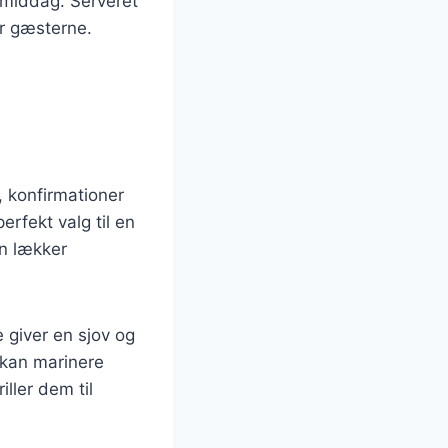
stmiddag. Serveret
or gæsterne.
, konfirmationer
rfekt valg til en
n lækker
e giver en sjov og
u kan marinere
iller dem til