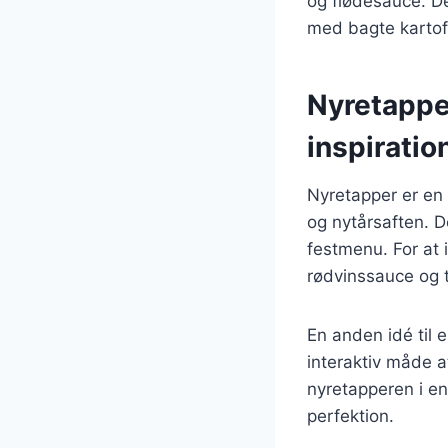
og flødesauce. De
med bagte kartofl
Nyretapper
inspiratio
Nyretapper er en 
og nytårsaften. D
festmenu. For at
rødvinssauce og t
En anden idé til e
interaktiv måde a
nyretapperen i en 
perfektion.