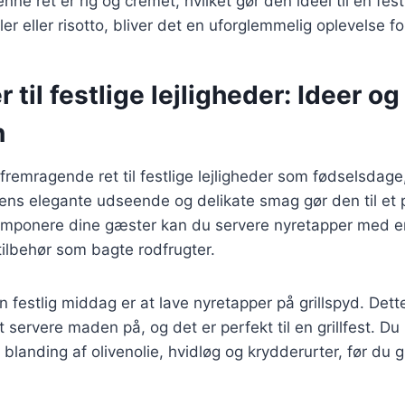
nne ret er rig og cremet, hvilket gør den ideel til en fe
er eller risotto, bliver det en uforglemmelig oplevelse f
 til festlige lejligheder: Ideer og
n
fremragende ret til festlige lejligheder som fødselsdage
ens elegante udseende og delikate smag gør den til et pe
 imponere dine gæster kan du servere nyretapper med e
ilbehør som bagte rodfrugter.
n festlig middag er at lave nyretapper på grillspyd. Dett
t servere maden på, og det er perfekt til en grillfest. D
blanding af olivenolie, hvidløg og krydderurter, før du gr