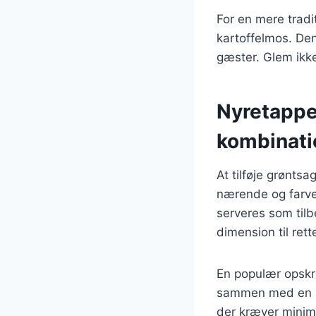
For en mere tradi
kartoffelmos. Denn
gæster. Glem ikke 
Nyretappe
kombinati
At tilføje grøntsa
nærende og farve
serveres som tilb
dimension til rett
En populær opskr
sammen med en bl
der kræver minima