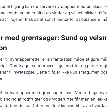
tionel tilgang kan du servere nyretapper med en klassis
e kombination er altid en vinder og vil helt sikkert tilfre
at tilføje en frisk salat som tilbehør for at balancere må
r med grøntsager: Sund og vel
on
ger til nyretapperretter er en fantastisk måde at gøre må
rigt. Grøntsager som broccoli, gulerødder og peberfrug
ehør til nyretapper. Dette tilføjer ikke kun smag, men o
en.
ift er nyretapper med grøntsager i ovn. Ved at bage ny
anding af rodfrugter og krydderurter får man en lække
l forberedelse. Det er en ideel løsning til travle hverda