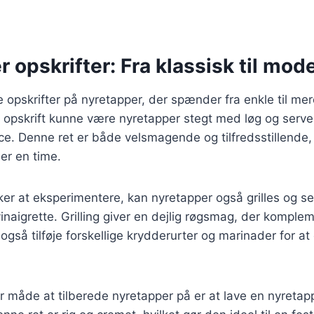
 opskrifter: Fra klassisk til mod
ge opskrifter på nyretapper, der spænder fra enkle til m
sk opskrift kunne være nyretapper stegt med løg og serve
ce. Denne ret er både velsmagende og tilfredsstillende
er en time.
er at eksperimentere, kan nyretapper også grilles og s
 vinaigrette. Grilling giver en dejlig røgsmag, der kompl
gså tilføje forskellige krydderurter og marinader for at 
 måde at tilberede nyretapper på er at lave en nyret