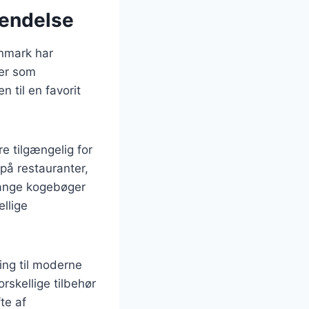
vendelse
anmark har
der som
 til en favorit
e tilgængelig for
på restauranter,
 mange kogebøger
ellige
ing til moderne
rskellige tilbehør
te af