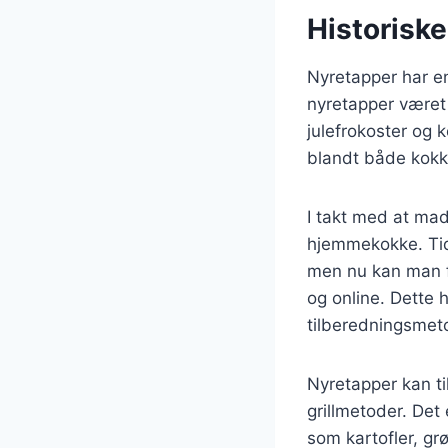
Historisk
Nyretapper har en
nyretapper været e
julefrokoster og 
blandt både kokk
I takt med at mad
hjemmekokke. Tidl
men nu kan man fi
og online. Dette h
tilberedningsmeto
Nyretapper kan ti
grillmetoder. Det
som kartofler, gr