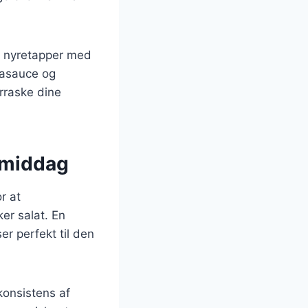
n nyretapper med
ojasauce og
rraske dine
 middag
r at
ker salat. En
er perfekt til den
onsistens af