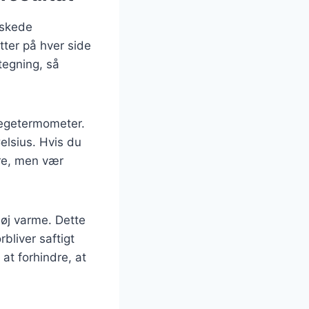
nskede
tter på hver side
stegning, så
stegetermometer.
elsius. Hvis du
re, men vær
høj varme. Dette
bliver saftigt
 at forhindre, at