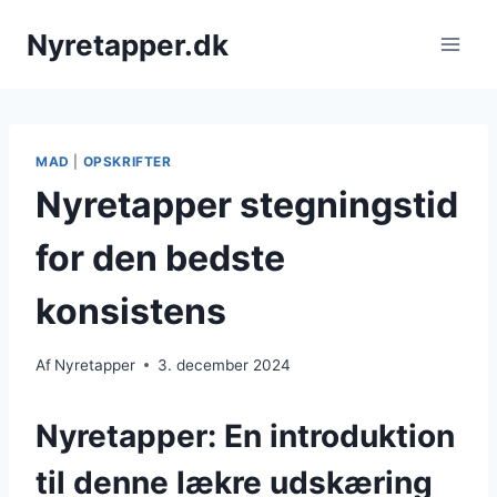
Fortsæt
Nyretapper.dk
til
indhold
MAD
|
OPSKRIFTER
Nyretapper stegningstid
for den bedste
konsistens
Af
Nyretapper
3. december 2024
Nyretapper: En introduktion
til denne lækre udskæring