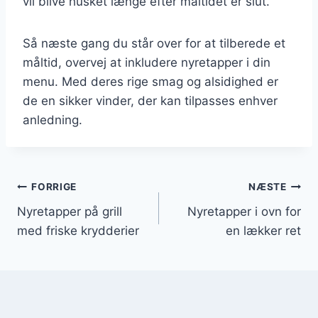
vil blive husket længe efter måltidet er slut.
Så næste gang du står over for at tilberede et
måltid, overvej at inkludere nyretapper i din
menu. Med deres rige smag og alsidighed er
de en sikker vinder, der kan tilpasses enhver
anledning.
Indlægsnavigation
FORRIGE
NÆSTE
Nyretapper på grill
Nyretapper i ovn for
med friske krydderier
en lækker ret