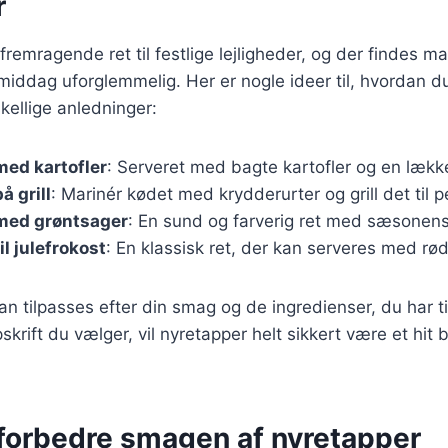
r
remragende ret til festlige lejligheder, og der findes ma
middag uforglemmelig. Her er nogle ideer til, hvordan d
skellige anledninger:
ed kartofler
: Serveret med bagte kartofler og en lækk
å grill
: Marinér kødet med krydderurter og grill det til p
med grøntsager
: En sund og farverig ret med sæsonens
l julefrokost
: En klassisk ret, der kan serveres med rø
kan tilpasses efter din smag og de ingredienser, du har ti
krift du vælger, vil nyretapper helt sikkert være et hit 
t forbedre smagen af nyretapper