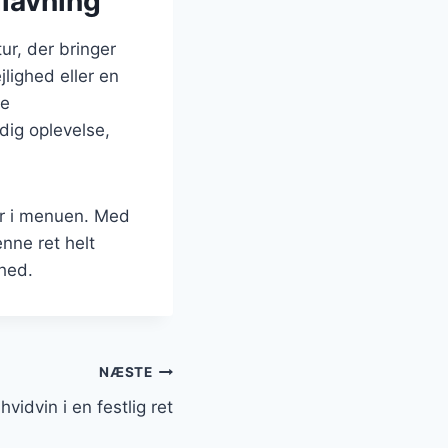
dlavning
ur, der bringer
lighed eller en
ge
dig oplevelse,
er i menuen. Med
enne ret helt
shed.
NÆSTE
vidvin i en festlig ret