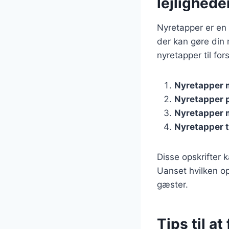
lejlighede
Nyretapper er en f
der kan gøre din 
nyretapper til for
Nyretapper m
Nyretapper p
Nyretapper 
Nyretapper ti
Disse opskrifter 
Uanset hvilken ops
gæster.
Tips til a