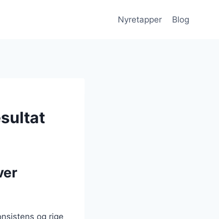
Nyretapper
Blog
sultat
ver
nsistens og rige