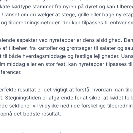
kate kødtype stammer fra nyren på dyret og kan tilbe
. Uanset om du vælger at stege, grille eller bage nyretap
er og tilberedningsmetoder, der kan tilpasses til enhver 
talende aspekter ved nyretapper er dens alsidighed. De
af tilbehør, fra kartofler og grøntsager til salater og sa
ret til både hverdagsmiddage og festlige lejligheder. Ua
im middag eller en stor fest, kan nyretapper tilpasses 
ferencer.
rfekte resultat er det vigtigt at forstå, hvordan man til
t. Stegningstiden er afgørende for at sikre, at kødet for
ende sektioner vil vi dykke ned i de forskellige tilbered
at opnå det bedste resultat.