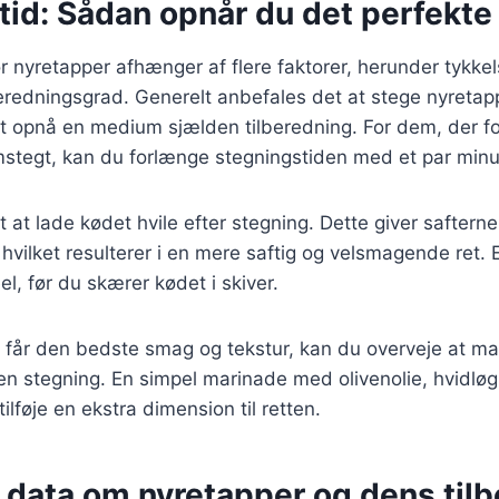
id: Sådan opnår du det perfekte 
r nyretapper afhænger af flere faktorer, herunder tykke
redningsgrad. Generelt anbefales det at stege nyretapp
at opnå en medium sjælden tilberedning. For dem, der f
tegt, kan du forlænge stegningstiden med et par minut
t at lade kødet hvile efter stegning. Dette giver safterne t
 hvilket resulterer i en mere saftig og velsmagende ret. E
el, før du skærer kødet i skiver.
du får den bedste smag og tekstur, kan du overveje at ma
n stegning. En simpel marinade med olivenolie, hvidløg 
ilføje en ekstra dimension til retten.
e data om nyretapper og dens til