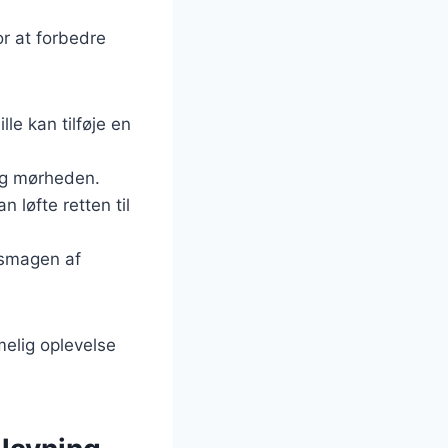
or at forbedre
le kan tilføje en
og mørheden.
 løfte retten til
 smagen af
melig oplevelse