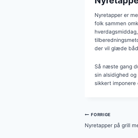
Nyretapper
Nyretapper er mer
folk sammen omkri
hverdagsmiddag, v
tilberedningsmet
der vil glæde båd
Så næste gang du
sin alsidighed og 
sikkert imponere 
Indlægsnavi
FORRIGE
Nyretapper på grill m