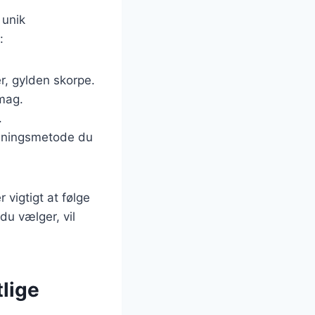
 unik
:
er, gylden skorpe.
smag.
.
edningsmetode du
 vigtigt at følge
du vælger, vil
tlige