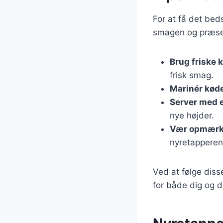
For at få det beds
smagen og præse
Brug friske 
frisk smag.
Marinér kød
Server med 
nye højder.
Vær opmærks
nyretapperen,
Ved at følge diss
for både dig og d