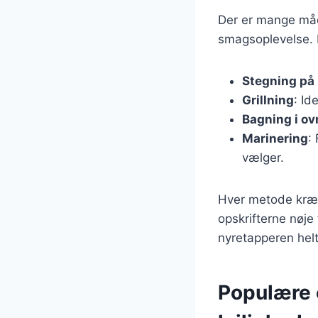
Der er mange måd
smagsoplevelse. 
Stegning på
Grillning
: Id
Bagning i ov
Marinering
:
vælger.
Hver metode kræver
opskrifterne nøje
nyretapperen helt
Populære o