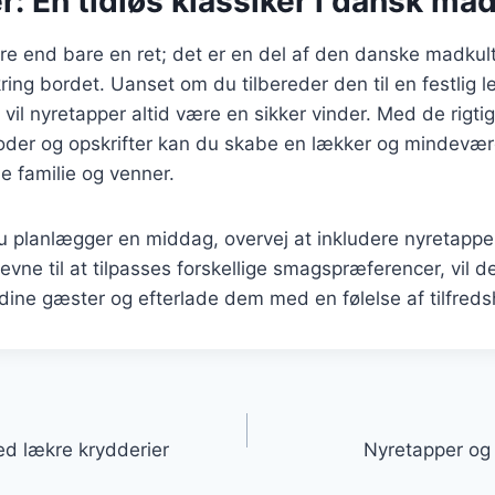
: En tidløs klassiker i dansk ma
e end bare en ret; det er en del af den danske madkult
ng bordet. Uanset om du tilbereder den til en festlig lej
il nyretapper altid være en sikker vinder. Med de rigti
oder og opskrifter kan du skabe en lækker og mindevær
e familie og venner.
 planlægger en middag, overvej at inkludere nyretapp
evne til at tilpasses forskellige smagspræferencer, vil d
dine gæster og efterlade dem med en følelse af tilfred
gation
ed lækre krydderier
Nyretapper og h