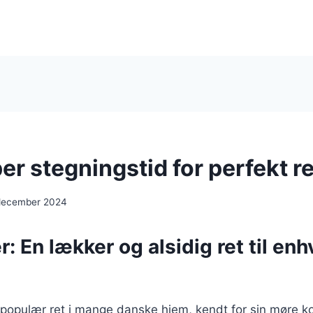
r stegningstid for perfekt re
december 2024
: En lækker og alsidig ret til enh
populær ret i mange danske hjem, kendt for sin møre ko