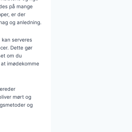
redes på mange
per, er der
smag og anledning.
n kan serveres
ucer. Dette gør
nset om du
til at imødekomme
bereder
bliver mørt og
ningsmetoder og