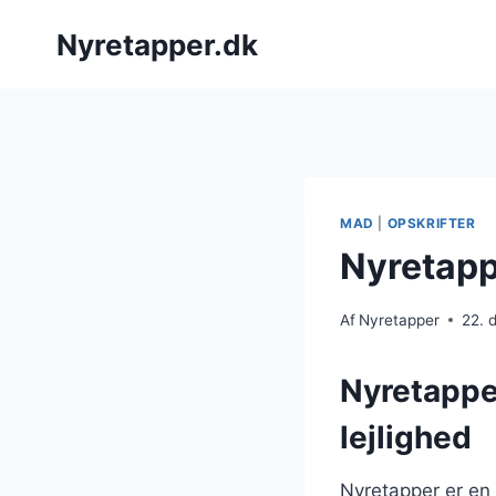
Fortsæt
Nyretapper.dk
til
indhold
MAD
|
OPSKRIFTER
Nyretappe
Af
Nyretapper
22. 
Nyretapper
lejlighed
Nyretapper er en 