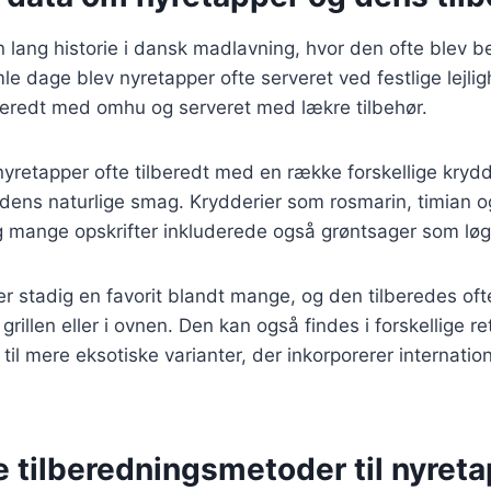
 lang historie i dansk madlavning, hvor den ofte blev b
le dage blev nyretapper ofte serveret ved festlige lejlig
lberedt med omhu og serveret med lækre tilbehør.
 nyretapper ofte tilberedt med en række forskellige krydd
ens naturlige smag. Krydderier som rosmarin, timian og
g mange opskrifter inkluderede også grøntsager som løg
er stadig en favorit blandt mange, og den tilberedes o
illen eller i ovnen. Den kan også findes i forskellige ret
til mere eksotiske varianter, der inkorporerer internatio
e tilberedningsmetoder til nyret