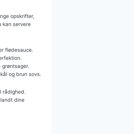
nge opskrifter,
u kan servere
er flødesauce.
erfektion.
 grøntsager.
dkål og brun sovs.
l rådighed.
blandt dine