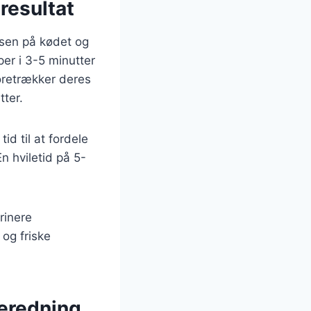
resultat
lsen på kødet og
er i 3-5 minutter
oretrækker deres
ter.
id til at fordele
n hviletid på 5-
rinere
og friske
beredning