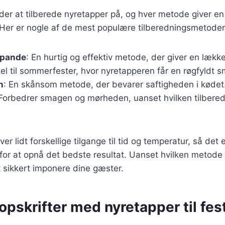
er at tilberede nyretapper på, og hver metode giver en
Her er nogle af de mest populære tilberedningsmetoder
 pande
: En hurtig og effektiv metode, der giver en lækk
eel til sommerfester, hvor nyretapperen får en røgfyldt 
n
: En skånsom metode, der bevarer saftigheden i kødet
 Forbedrer smagen og mørheden, uanset hvilken tilber
 lidt forskellige tilgange til tid og temperatur, så det er
 for at opnå det bedste resultat. Uanset hvilken metode 
 sikkert imponere dine gæster.
pskrifter med nyretapper til fes