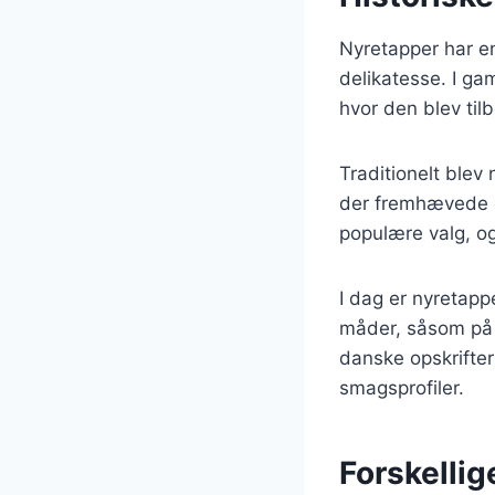
Nyretapper har en
delikatesse. I gam
hvor den blev ti
Traditionelt blev
der fremhævede d
populære valg, o
I dag er nyretapp
måder, såsom på gr
danske opskrifter 
smagsprofiler.
Forskellig