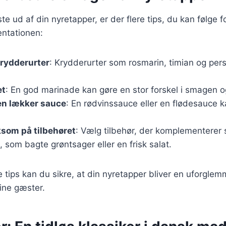
te ud af din nyretapper, er der flere tips, du kan følge f
ntationen:
krydderurter
: Krydderurter som rosmarin, timian og persil
et
: En god marinade kan gøre en stor forskel i smagen 
en lækker sauce
: En rødvinssauce eller en flødesauce kan
om på tilbehøret
: Vælg tilbehør, der komplementerer
 som bagte grøntsager eller en frisk salat.
e tips kan du sikre, at din nyretapper bliver en uforglem
ine gæster.