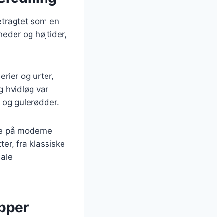
etragtet som en
heder og højtider,
erier og urter,
 hvidløg var
 og gulerødder.
fte på moderne
ter, fra klassiske
nale
apper