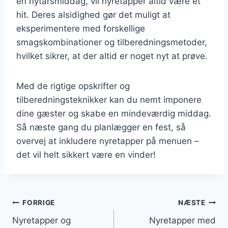
en nytårsmiddag, vil nyretapper altid være et
hit. Deres alsidighed gør det muligt at
eksperimentere med forskellige
smagskombinationer og tilberedningsmetoder,
hvilket sikrer, at der altid er noget nyt at prøve.
Med de rigtige opskrifter og
tilberedningsteknikker kan du nemt imponere
dine gæster og skabe en mindeværdig middag.
Så næste gang du planlægger en fest, så
overvej at inkludere nyretapper på menuen –
det vil helt sikkert være en vinder!
Indlægsnavigation
FORRIGE
NÆSTE
Nyretapper og
Nyretapper med