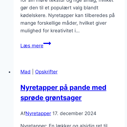
for sin møre tekstur og rige smag, hvilket
gør den til et populært valg blandt
kødelskere. Nyretapper kan tilberedes på
mange forskellige måder, hvilket giver
mulighed for kreativitet i…
Nyretapper
Læs mere
og
flødesauce
til
Mad
|
Opskrifter
festmiddag
Nyretapper på pande med
sprøde grøntsager
Af
Nyretapper
17. december 2024
Nyretapper: En lækker og alsidig ret til