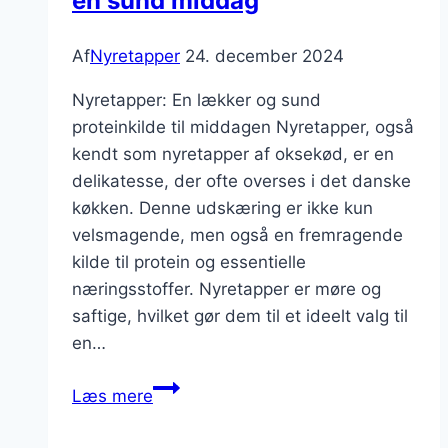
en sund middag
Af
Nyretapper
24. december 2024
Nyretapper: En lækker og sund
proteinkilde til middagen Nyretapper, også
kendt som nyretapper af oksekød, er en
delikatesse, der ofte overses i det danske
køkken. Denne udskæring er ikke kun
velsmagende, men også en fremragende
kilde til protein og essentielle
næringsstoffer. Nyretapper er møre og
saftige, hvilket gør dem til et ideelt valg til
en…
Nyretapper
Læs mere
og
gulerødder