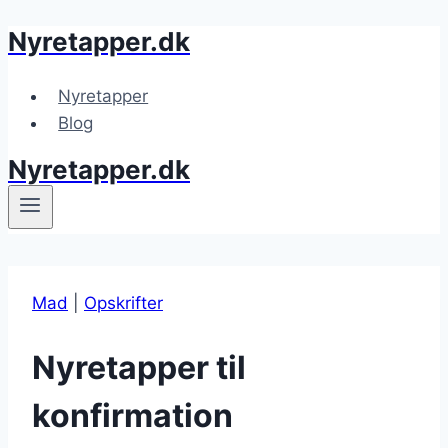
Nyretapper.dk
Fortsæt
til
indhold
Nyretapper
Blog
Nyretapper.dk
Mad
|
Opskrifter
Nyretapper til
konfirmation