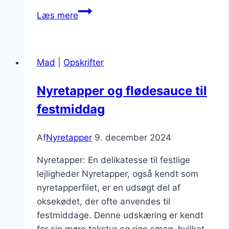
Nyretapper
Læs mere
med
balsamico
for
Mad
|
Opskrifter
en
syrlig
Nyretapper og flødesauce til
twist
festmiddag
Af
Nyretapper
9. december 2024
Nyretapper: En delikatesse til festlige
lejligheder Nyretapper, også kendt som
nyretapperfilet, er en udsøgt del af
oksekødet, der ofte anvendes til
festmiddage. Denne udskæring er kendt