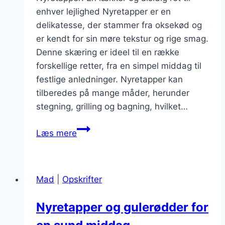
enhver lejlighed Nyretapper er en
delikatesse, der stammer fra oksekød og
er kendt for sin møre tekstur og rige smag.
Denne skæring er ideel til en række
forskellige retter, fra en simpel middag til
festlige anledninger. Nyretapper kan
tilberedes på mange måder, herunder
stegning, grilling og bagning, hvilket…
Nyretapper
Læs mere
på
pande
med
Mad
|
Opskrifter
sprøde
grøntsager
Nyretapper og gulerødder for