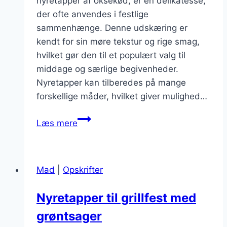
nyretapper af oksekød, er en delikatesse,
der ofte anvendes i festlige
sammenhænge. Denne udskæring er
kendt for sin møre tekstur og rige smag,
hvilket gør den til et populært valg til
middage og særlige begivenheder.
Nyretapper kan tilberedes på mange
forskellige måder, hvilket giver mulighed…
Nyretapper
Læs mere
og
bacon
til
Mad
|
Opskrifter
festlige
lejligheder
Nyretapper til grillfest med
grøntsager