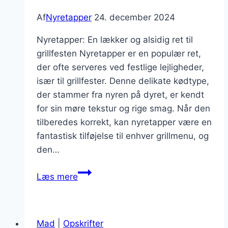
Af
Nyretapper
24. december 2024
Nyretapper: En lækker og alsidig ret til
grillfesten Nyretapper er en populær ret,
der ofte serveres ved festlige lejligheder,
især til grillfester. Denne delikate kødtype,
der stammer fra nyren på dyret, er kendt
for sin møre tekstur og rige smag. Når den
tilberedes korrekt, kan nyretapper være en
fantastisk tilføjelse til enhver grillmenu, og
den…
Nyretapper
Læs mere
til
grillfest
med
Mad
|
Opskrifter
grøntsager