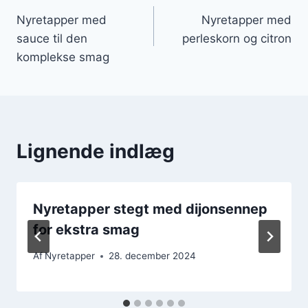
Indlægsnavigation
Nyretapper med
Nyretapper med
sauce til den
perleskorn og citron
komplekse smag
Lignende indlæg
Nyretapper stegt med dijonsennep
for ekstra smag
Af
Nyretapper
28. december 2024