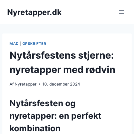
Fortsæt
Nyretapper.dk
til
indhold
MAD
|
OPSKRIFTER
Nytårsfestens stjerne:
nyretapper med rødvin
Af
Nyretapper
10. december 2024
Nytårsfesten og
nyretapper: en perfekt
kombination