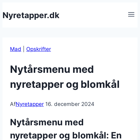
Fortsæt
Nyretapper.dk
til
indhold
Mad
|
Opskrifter
Nytårsmenu med
nyretapper og blomkål
Af
Nyretapper
16. december 2024
Nytårsmenu med
nyretapper og blomkål: En