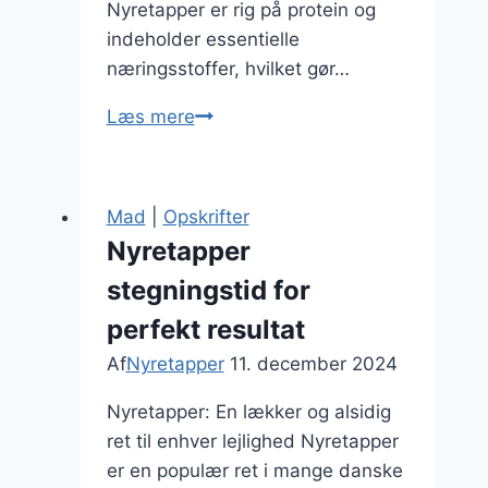
Nyretapper er rig på protein og
indeholder essentielle
næringsstoffer, hvilket gør…
Nyretapper
Læs mere
og
ris
som
Mad
|
Opskrifter
et
Nyretapper
sundt
stegningstid for
valg
perfekt resultat
Af
Nyretapper
11. december 2024
Nyretapper: En lækker og alsidig
ret til enhver lejlighed Nyretapper
er en populær ret i mange danske