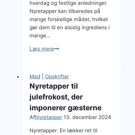
hverdag og festlige anledninger.
Nyretapper kan tilberedes på
mange forskellige måder, hvilket
gør dem til en alsidig ingrediens i
mange…
Nyretapper
Læs mere
og
bacon
i
Mad
|
Opskrifter
pande
Nyretapper til
julefrokost, der
imponerer gæsterne
Af
Nyretapper
13. december 2024
Nyretapper: En lækker ret til