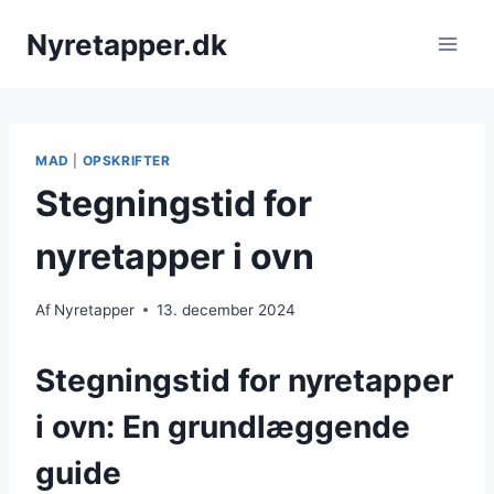
Fortsæt
Nyretapper.dk
til
indhold
MAD
|
OPSKRIFTER
Stegningstid for
nyretapper i ovn
Af
Nyretapper
13. december 2024
Stegningstid for nyretapper
i ovn: En grundlæggende
guide