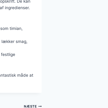
opskrift. De kan
f ingredienser.
 som timian,
n lækker smag,
festlige
antastisk måde at
NÆSTE