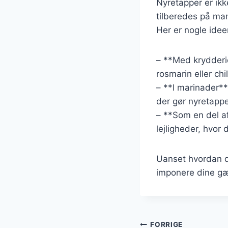
Nyretapper er ikk
tilberedes på man
Her er nogle idee
– **Med krydderie
rosmarin eller chi
– **I marinader**
der gør nyretapp
– **Som en del af
lejligheder, hvor
Uanset hvordan du
imponere dine gæ
Indlægsnavi
FORRIGE