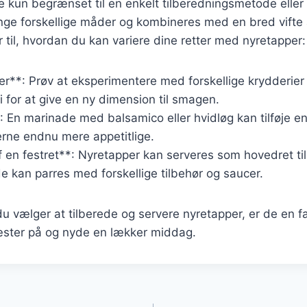
e kun begrænset til en enkelt tilberedningsmetode eller 
ge forskellige måder og kombineres med en bred vifte a
r til, hvordan du kan variere dine retter med nyretapper:
r**: Prøv at eksperimentere med forskellige krydderier
li for at give en ny dimension til smagen.
: En marinade med balsamico eller hvidløg kan tilføje e
erne endnu mere appetitlige.
 en festret**: Nyretapper kan serveres som hovedret til 
 de kan parres med forskellige tilbehør og saucer.
 vælger at tilberede og servere nyretapper, er de en f
ster på og nyde en lækker middag.
gation