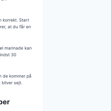
 korrekt. Start
er, at du får en
pel marinade kan
mindst 30
den de kommer på
bliver sejt.
per