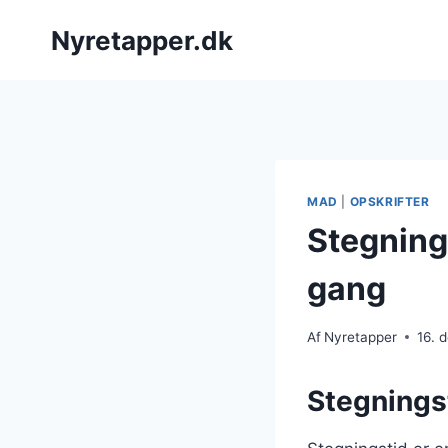
Fortsæt
Nyretapper.dk
til
indhold
MAD
|
OPSKRIFTER
Stegning
gang
Af
Nyretapper
16. 
Stegningst