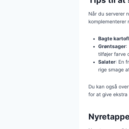
Når du serverer n
komplementerer re
Bagte kartof
Grøntsager
:
tilføjer farve
Salater
: En f
rige smage a
Du kan også overv
for at give ekstra
Nyretapper