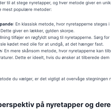
der til at stege nyretapper, og hver metode giver en uni
de mest populære metoder:
 pande
: En klassisk metode, hvor nyretapperne steges 
. Dette giver en lækker, gylden skorpe.
illning tilføjer en røgfyldt smag til nyretapperne. Sørg fo
nsle kødet med olie for at undgå, at det hænger fast.
n
: En mere skånsom metode, hvor nyretapperne kan til
raturer. Dette er ideelt, hvis du ønsker at tilberede 
tode du vælger, er det vigtigt at overvåge stegningen 
perspektiv på nyretapper og der