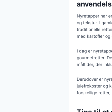
anvendel
Nyretapper har en
og tekstur. I gam
traditionelle ret
med kartofler og 
I dag er nyretap
gourmetretter. De
måltider, der ink
Derudover er nyret
julefrokoster og 
forskellige retter,
Tips til a