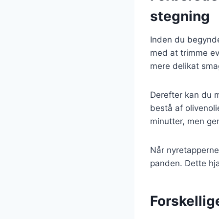
stegning
Inden du begynder
med at trimme eve
mere delikat sma
Derefter kan du m
bestå af olivenol
minutter, men ge
Når nyretapperne 
panden. Dette hjæ
Forskellig