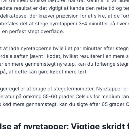
 af de mest kritiske faktorer, når det kommer til at tilb
edste resultat er det vigtigt at kende den rette tid og t
delikatesse, der kræver præcision for at sikre, at de forb
befales det at stege nyretapper i 3-4 minutter på hver 
 en perfekt stegt overflade.
t at lade nyretapperne hvile i et par minutter efter stegn
rdele saften jævnt i kødet, hvilket resulterer i en mere 
ker en mere gennemstegt nyretap, kan du forlænge steg
, at dette kan gøre kødet mere tørt.
gerregel er at bruge et stegetermometer. Nyretapper er
peratur på omkring 55-60 grader Celsius for medium rar
s kød mere gennemstegt, kan du sigte efter 65 grader C
se af nyretapper: Vigtige skridt 