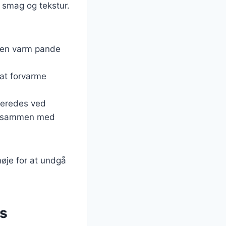
k smag og tekstur.
i en varm pande
r at forvarme
beredes ved
dem sammen med
nøje for at undgå
es