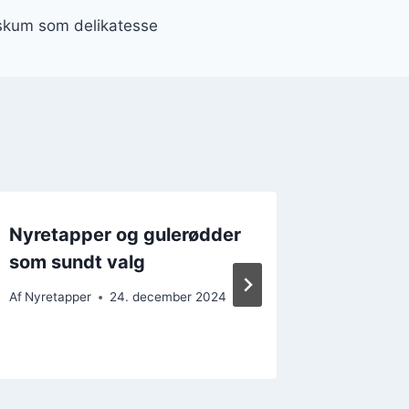
skum som delikatesse
Nyretapper og gulerødder
Nyretap
som sundt valg
famili
Af
Nyretapper
24. december 2024
Af
Nyretap