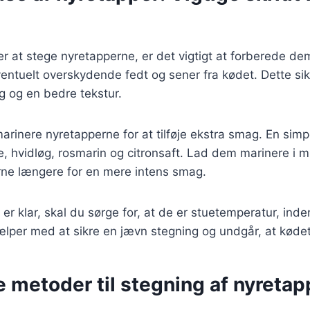
 at stege nyretapperne, er det vigtigt at forberede dem
ntuelt overskydende fedt og sener fra kødet. Dette sikr
g og en bedre tekstur.
arinere nyretapperne for at tilføje ekstra smag. En sim
ie, hvidløg, rosmarin og citronsaft. Lad dem marinere i 
rne længere for en mere intens smag.
er klar, skal du sørge for, at de er stuetemperatur, in
lper med at sikre en jævn stegning og undgår, at kødet 
e metoder til stegning af nyretap