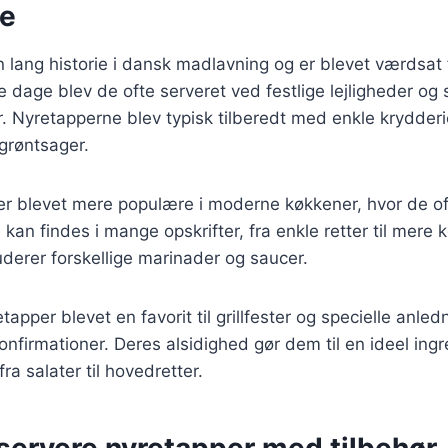
se
 lang historie i dansk madlavning og er blevet værdsat
le dage blev de ofte serveret ved festlige lejligheder og
ter. Nyretapperne blev typisk tilberedt med enkle krydder
grøntsager.
per blevet mere populære i moderne køkkener, hvor de o
 kan findes i mange opskrifter, fra enkle retter til mere
luderer forskellige marinader og saucer.
apper blevet en favorit til grillfester og specielle anle
konfirmationer. Deres alsidighed gør dem til en ideel ing
 fra salater til hovedretter.
t servere nyretapper med tilbehør