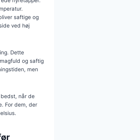
erede nyretapper.
emperatur.
liver saftige og
side ved høj
ing. Dette
smagfuld og saftig
ningstiden, men
 bedst, når de
e. For dem, der
elsius.
før