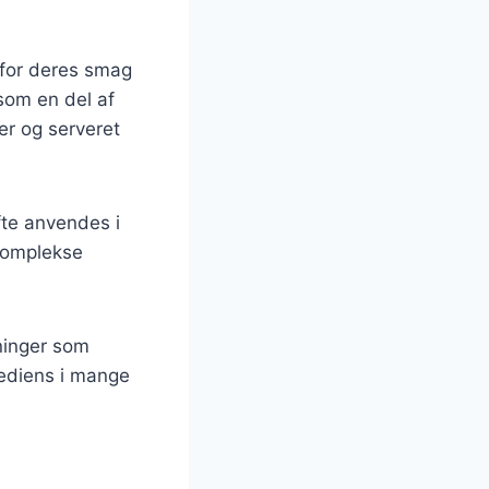
 for deres smag
 som en del af
ier og serveret
fte anvendes i
 komplekse
dninger som
rediens i mange