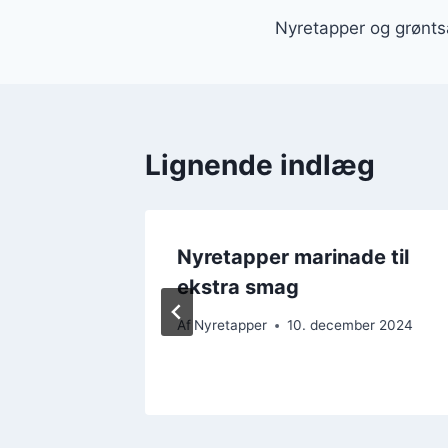
Nyretapper og grønt
Lignende indlæg
per
Nyretapper marinade til
ekstra smag
er 2024
Af
Nyretapper
10. december 2024