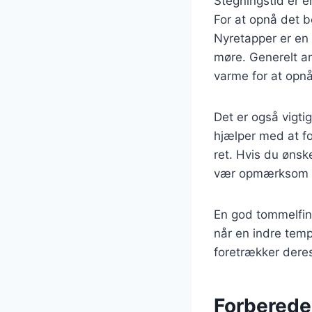
Stegningstid er en
For at opnå det b
Nyretapper er en 
møre. Generelt an
varme for at opnå
Det er også vigtig
hjælper med at fo
ret. Hvis du øns
vær opmærksom på
En god tommelfin
når en indre tem
foretrækker dere
Forberedel