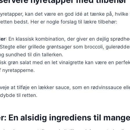
yretapper, kan det være en god idé at tænke på, hvilke 
tten bedst. Her er nogle forslag til lækre tilbehør:
ler
: En klassisk kombination, der giver en dejlig sprødhed
 Stegte eller grillede grøntsager som broccoli, gulerødd
 og sundhed til din tallerken.
risk grøn salat med en let vinaigrette kan være en perfek
f nyretapperne.
eje at tilføje en lækker sauce, som en rødvinssauce ell
 dybde til retten.
: En alsidig ingrediens til mange