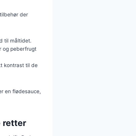
tilbehør der
 til måltidet.
er og peberfrugt
t kontrast til de
er en flødesauce,
 retter