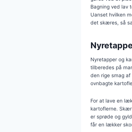
Bagning ved lav te
Uanset hvilken me
det skæres, så sa
Nyretappe
Nyretapper og kar
tilberedes på man
den rige smag af
ovnbagte kartofle
For at lave en l
kartoflerne. Skær
er sprøde og gyld
får en lækker skor