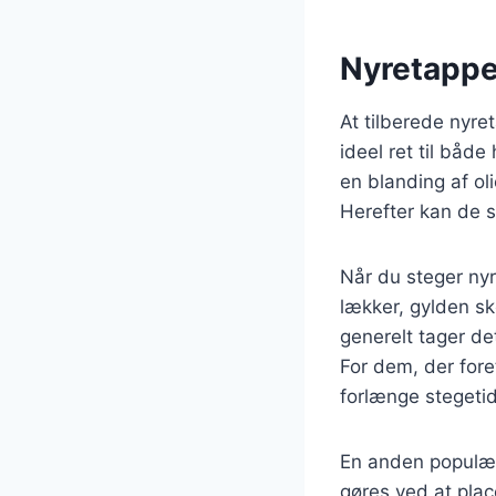
Nyretappe
At tilberede nyre
ideel ret til både
en blanding af oli
Herefter kan de st
Når du steger nyr
lækker, gylden sk
generelt tager de
For dem, der for
forlænge stegeti
En anden populær 
gøres ved at pla