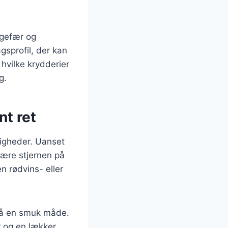
ngefær og
gsprofil, der kan
 hvilke krydderier
g.
nt ret
jligheder. Uanset
være stjernen på
 rødvins- eller
 på en smuk måde.
r og en lækker