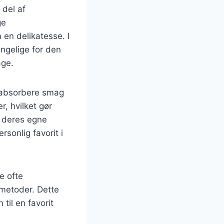
 del af
ge
en delikatesse. I
ængelige for den
age.
t absorbere smag
, hvilket gør
r deres egne
rsonlig favorit i
e ofte
smetoder. Dette
 til en favorit