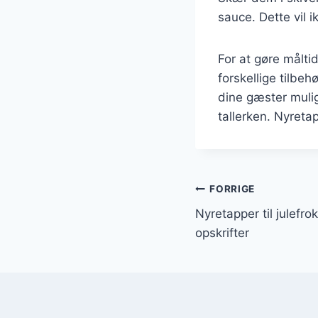
sauce. Dette vil
For at gøre målt
forskellige tilbeh
dine gæster mulig
tallerken. Nyretap
Indlægsnavi
FORRIGE
Nyretapper til julefrok
opskrifter