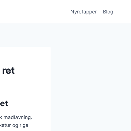
Nyretapper
Blog
 ret
ret
sk madlavning.
stur og rige