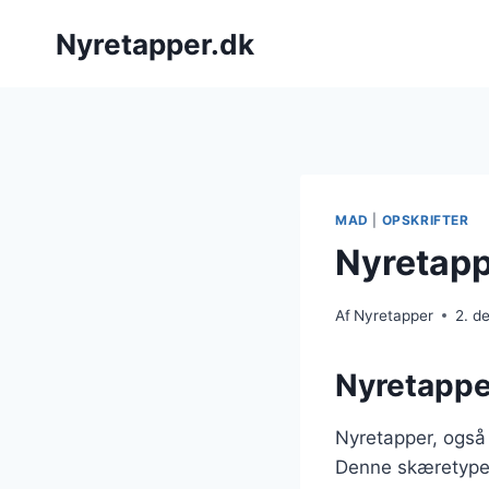
Fortsæt
Nyretapper.dk
til
indhold
MAD
|
OPSKRIFTER
Nyretappe
Af
Nyretapper
2. d
Nyretapper
Nyretapper, også
Denne skæretype s