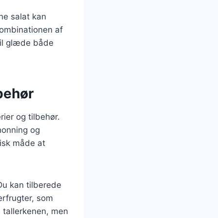
ne salat kan
 Kombinationen af
vil glæde både
lbehør
ier og tilbehør.
honning og
tisk måde at
u kan tilberede
rfrugter, som
l tallerkenen, men