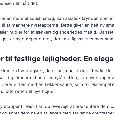
nsion til måltidet.
ker en mere eksotisk smag, kan asiatisk krydderi som i
til at marinere nyretapperne. Dette giver en helt ny sma
eller nudler for et lækkert og anderledes måltid. Uanset
lger, er nyretapper en ret, der kan tilpasses enhver sma
 til festlige lejligheder: En elega
e kun en hverdagsret; de er også perfekte til festlige le
elsdag, konfirmation eller nytårsaften, kan nyretapper 
ilberede dem med en lækker sauce, som for eksempel en
 løfte retten til nye højder.
nyretapper til fest, kan du overveje at præsentere dem
r og anret dem på en tallerken med farverige grøntsage