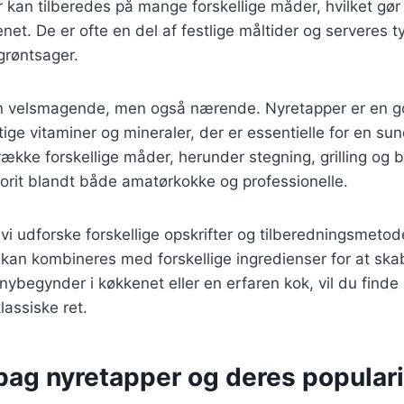
kan tilberedes på mange forskellige måder, hvilket gør 
enet. De er ofte en del af festlige måltider og serveres t
grøntsager.
un velsmagende, men også nærende. Nyretapper er en god 
tige vitaminer og mineraler, der er essentielle for en su
række forskellige måder, herunder stegning, grilling og b
vorit blandt både amatørkokke og professionelle.
l vi udforske forskellige opskrifter og tilberedningsmetod
kan kombineres med forskellige ingredienser for at skab
begynder i køkkenet eller en erfaren kok, vil du finde in
lassiske ret.
bag nyretapper og deres populari