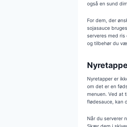
også en sund dime
For dem, der øns
sojasauce bruges 
serveres med ris 
og tilbehør du væ
Nyretapper
Nyretapper er ikk
om det er en føds
menuen. Ved at t
flødesauce, kan du
Når du serverer 
Skær dem i skive