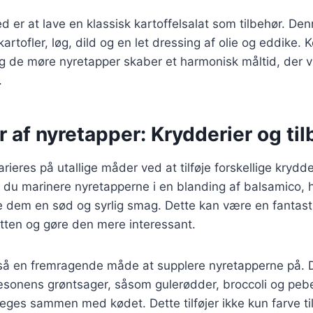
 er at lave en klassisk kartoffelsalat som tilbehør. Den
artofler, løg, dild og en let dressing af olie og eddike.
og de møre nyretapper skaber et harmonisk måltid, der 
.
r af nyretapper: Krydderier og ti
ieres på utallige måder ved at tilføje forskellige krydder
 du marinere nyretapperne i en blanding af balsamico, 
ve dem en sød og syrlig smag. Dette kan være en fantas
retten og gøre den mere interessant.
så en fremragende måde at supplere nyretapperne på. D
æsonens grøntsager, såsom gulerødder, broccoli og pebe
 steges sammen med kødet. Dette tilføjer ikke kun farve ti