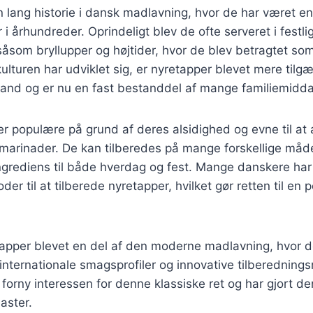
 lang historie i dansk madlavning, hvor de har været en
er i århundreder. Oprindeligt blev de ofte serveret i festli
om bryllupper og højtider, hvor de blev betragtet som 
lturen har udviklet sig, er nyretapper blevet mere tilg
tand og er nu en fast bestanddel af mange familiemidd
er populære på grund af deres alsidighed og evne til a
 marinader. De kan tilberedes på mange forskellige måder
ingrediens til både hverdag og fest. Mange danskere ha
der til at tilberede nyretapper, hvilket gør retten til en pe
apper blevet en del af den moderne madlavning, hvor d
nternationale smagsprofiler og innovative tilberedning
t forny interessen for denne klassiske ret og har gjort den
aster.