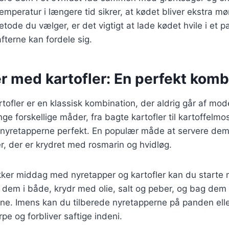
mperatur i længere tid sikrer, at kødet bliver ekstra mør
tode du vælger, er det vigtigt at lade kødet hvile i et p
fterne kan fordele sig.
r med kartofler: En perfekt komb
tofler er en klassisk kombination, der aldrig går af mod
ge forskellige måder, fra bagte kartofler til kartoffelmo
 nyretapperne perfekt. En populær måde at servere de
r, der er krydret med rosmarin og hvidløg.
ækker middag med nyretapper og kartofler kan du starte
 dem i både, krydr med olie, salt og peber, og bag dem i
ne. Imens kan du tilberede nyretapperne på panden eller
pe og forbliver saftige indeni.