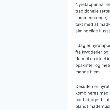
Nyretapper har en
traditionelle rett
sammenhænge, sås
takt med at madku
almindelige huss
I dag er nyretapp
fra krydderier og
dem til en ideel 
opskrifter og meto
mange hjem.
Desuden er nyret
kombineres med i
har bidraget til a
blandt madentusi