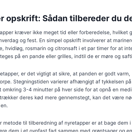
r opskrift: Sådan tilbereder du 
tapper kræver ikke meget tid eller forberedelse, hvilket g
 hverdag og fest. En simpel opskrift involverer at marine
e, hvidløg, rosmarin og citronsaft i et par timer for at i
eges på en pande eller grilles, indtil de er møre og saft
etapper, er det vigtigt at sikre, at panden er godt varm,
orpe. Stegningstiden varierer afhængigt af tykkelsen p
t omkring 3-4 minutter på hver side for at opnå en medi
etrækker deres kød mere gennemstegt, kan det være nø
den.
metode til tilberedning af nyretapper er at bage dem i
cere dem i et ovnfast fad sammen med grøntsager og en