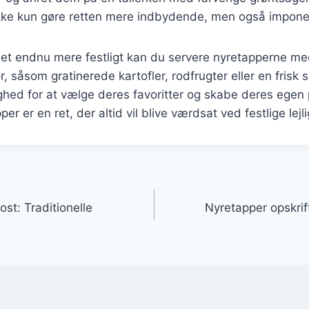
 ikke kun gøre retten mere indbydende, men også impone
idet endnu mere festligt kan du servere nyretapperne m
ør, såsom gratinerede kartofler, rodfrugter eller en frisk s
hed for at vælge deres favoritter og skabe deres egen 
per er en ret, der altid vil blive værdsat ved festlige lejl
gation
ost: Traditionelle
Nyretapper opskrif