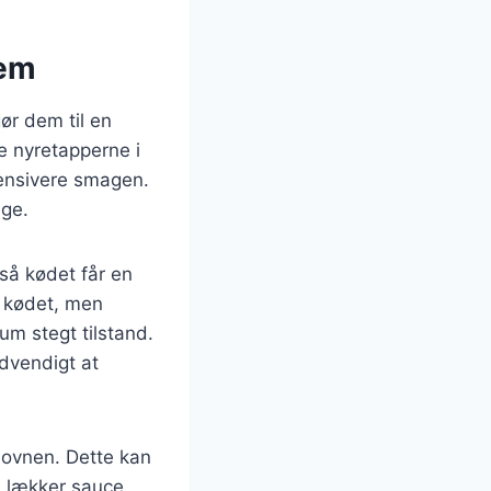
dem
ør dem til en
re nyretapperne i
ntensivere smagen.
ige.
 så kødet får en
å kødet, men
um stegt tilstand.
dvendigt at
 ovnen. Dette kan
 lækker sauce.