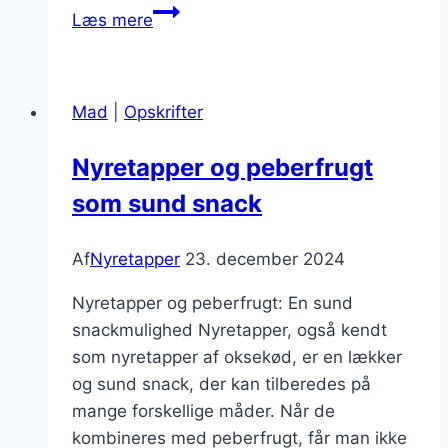
Nyretapper
Læs mere
med
honning
og
Mad
|
Opskrifter
sennep:
En
Nyretapper og peberfrugt
sød
som sund snack
og
syrlig
glasering
Af
Nyretapper
23. december 2024
Nyretapper og peberfrugt: En sund
snackmulighed Nyretapper, også kendt
som nyretapper af oksekød, er en lækker
og sund snack, der kan tilberedes på
mange forskellige måder. Når de
kombineres med peberfrugt, får man ikke