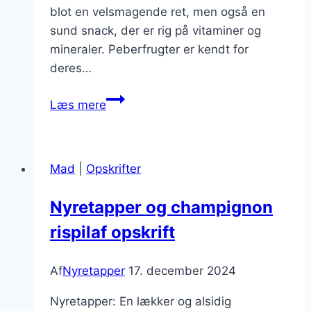
blot en velsmagende ret, men også en
sund snack, der er rig på vitaminer og
mineraler. Peberfrugter er kendt for
deres…
Nyretapper
Læs mere
og
peberfrugt
som
Mad
|
Opskrifter
sund
snack
Nyretapper og champignon
rispilaf opskrift
Af
Nyretapper
17. december 2024
Nyretapper: En lækker og alsidig