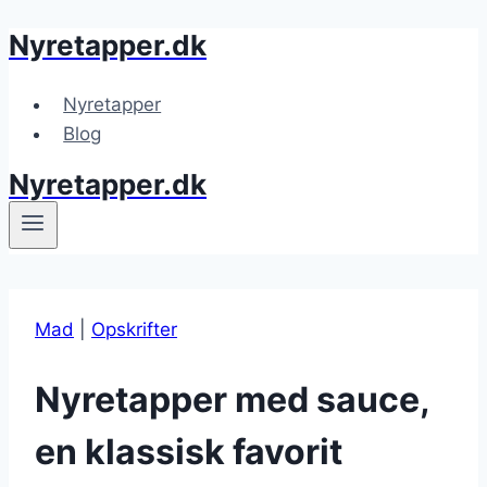
Nyretapper.dk
Fortsæt
til
indhold
Nyretapper
Blog
Nyretapper.dk
Mad
|
Opskrifter
Nyretapper med sauce,
en klassisk favorit