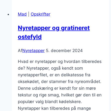
med
smagsfulde
Mad
|
Opskrifter
krydderier
Nyretapper og gratineret
ostefyld
Af
Nyretapper
5. december 2024
Hvad er nyretapper og hvordan tilberedes
de? Nyretapper, også kendt som
nyretapperfilet, er en delikatesse fra
oksekødet, der stammer fra nyreområdet.
Denne udskæring er kendt for sin møre
tekstur og rige smag, hvilket gør den til en
populær valg blandt kødelskere.
Nyretapper kan tilberedes på mange