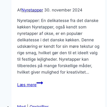
Af
Nyretapper
30. november 2024
Nyretapper: En delikatesse fra det danske
køkken Nyretapper, også kendt som
nyretapper af okse, er en populær
delikatesse i det danske køkken. Denne
udskæring er kendt for sin møre tekstur og
rige smag, hvilket gør den til et ideelt valg
til festlige lejligheder. Nyretapper kan
tilberedes på mange forskellige måder,
hvilket giver mulighed for kreativitet…
Nyretapper
Læs mere
med
rødvin
og
Mad
|
Opskrifter