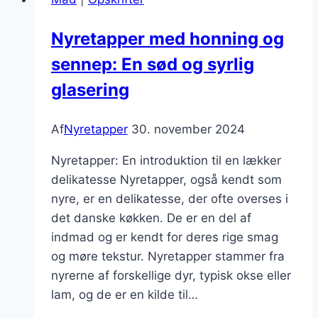
svampe:
En
Nyretapper med honning og
festmåltid
sennep: En sød og syrlig
glasering
Af
Nyretapper
30. november 2024
Nyretapper: En introduktion til en lækker
delikatesse Nyretapper, også kendt som
nyre, er en delikatesse, der ofte overses i
det danske køkken. De er en del af
indmad og er kendt for deres rige smag
og møre tekstur. Nyretapper stammer fra
nyrerne af forskellige dyr, typisk okse eller
lam, og de er en kilde til…