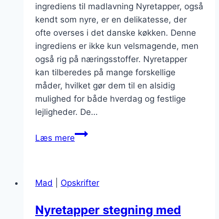
ingrediens til madlavning Nyretapper, også
kendt som nyre, er en delikatesse, der
ofte overses i det danske køkken. Denne
ingrediens er ikke kun velsmagende, men
også rig på næringsstoffer. Nyretapper
kan tilberedes på mange forskellige
måder, hvilket gør dem til en alsidig
mulighed for både hverdag og festlige
lejligheder. De…
Nyretapper
Læs mere
og
champignon
rispilaf
Mad
|
Opskrifter
opskrift
Nyretapper stegning med