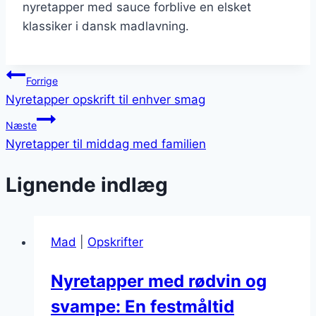
nyretapper med sauce forblive en elsket
klassiker i dansk madlavning.
Indlægsnavigation
Forrige
Nyretapper opskrift til enhver smag
Næste
Nyretapper til middag med familien
Lignende indlæg
Mad
|
Opskrifter
Nyretapper med rødvin og
svampe: En festmåltid