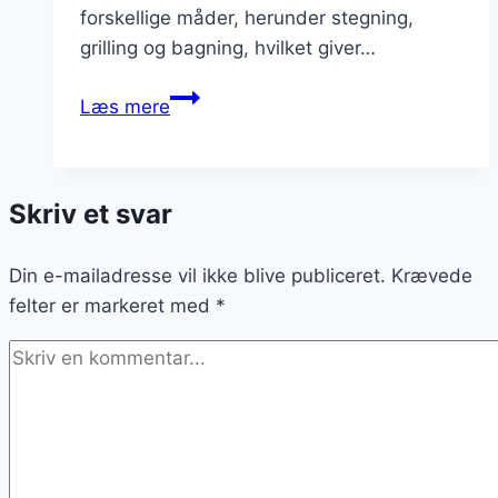
forskellige måder, herunder stegning,
grilling og bagning, hvilket giver…
Nyretapper
Læs mere
og
gratineret
ostefyld
Skriv et svar
Din e-mailadresse vil ikke blive publiceret.
Krævede
felter er markeret med
*