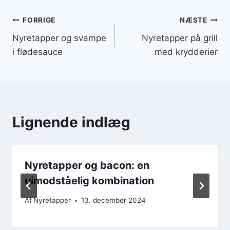
Indlægsnavigation
FORRIGE
NÆSTE
Nyretapper og svampe
Nyretapper på grill
i flødesauce
med krydderier
Lignende indlæg
Nyretapper og bacon: en
uimodståelig kombination
Af
Nyretapper
13. december 2024