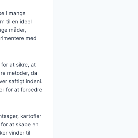
se i mange
 til en ideel
lige måder,
perimentere med
or at sikre, at
lære metoder, da
er saftigt indeni.
er for at forbedre
tsager, kartofler
 for at skabe en
er vinder til