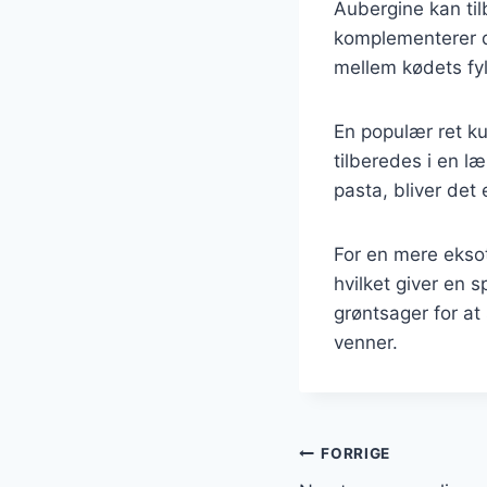
Aubergine kan tilb
komplementerer d
mellem kødets fy
En populær ret k
tilberedes i en læ
pasta, bliver det
For en mere eksot
hvilket giver en 
grøntsager for at
venner.
Indlægsnavi
FORRIGE