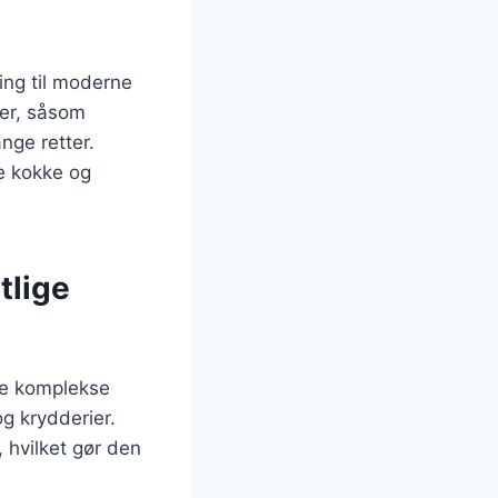
ing til moderne
ger, såsom
nge retter.
de kokke og
tlige
ere komplekse
g krydderier.
 hvilket gør den