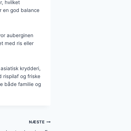
, hvilket
r en god balance
vor auberginen
t med ris eller
siatisk krydderi,
ispilaf og friske
e både familie og
NÆSTE