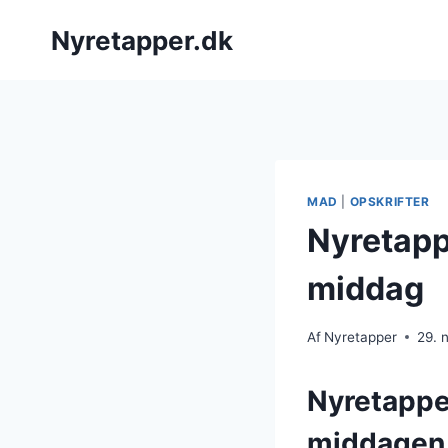
Fortsæt
Nyretapper.dk
til
indhold
MAD
|
OPSKRIFTER
Nyretapp
middag
Af
Nyretapper
29. 
Nyretapper
middagen