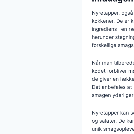
Nyretapper, også
køkkener. De er k
ingrediens i en r
herunder stegning
forskellige smag
Når man tilbereder
kødet forbliver m
de giver en lække
Det anbefales at 
smagen yderliger
Nyretapper kan se
og salater. De ka
unik smagsoplevel