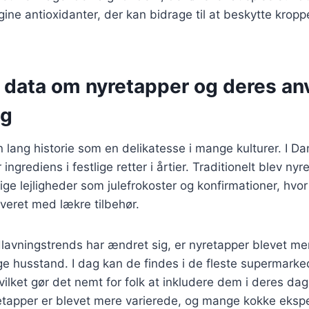
ine antioxidanter, der kan bidrage til at beskytte krop
e data om nyretapper og deres an
ng
 lang historie som en delikatesse i mange kulturer. I D
ngrediens i festlige retter i årtier. Traditionelt blev nyr
ige lejligheder som julefrokoster og konfirmationer, hvor
eret med lækre tilbehør.
lavningstrends har ændret sig, er nyretapper blevet me
ge husstand. I dag kan de findes i de fleste supermarke
vilket gør det nemt for folk at inkludere dem i deres dag
retapper er blevet mere varierede, og mange kokke eks