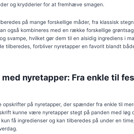
nader og krydderier for at fremhæve smagen.
lberedes på mange forskellige måder, fra klassisk stegn
 kan også kombineres med en række forskellige grøntsa
 og svampe, hvilket gør dem til en alsidig ingrediens i ma
 tilberedes, forbliver nyretapper en favorit blandt bå
 med nyretapper: Fra enkle til fes
ge opskrifter på nyretapper, der spænder fra enkle til m
skrift kunne være nyretapper stegt på panden med løg o
kun få ingredienser og kan tilberedes på under en time,
hverdag.