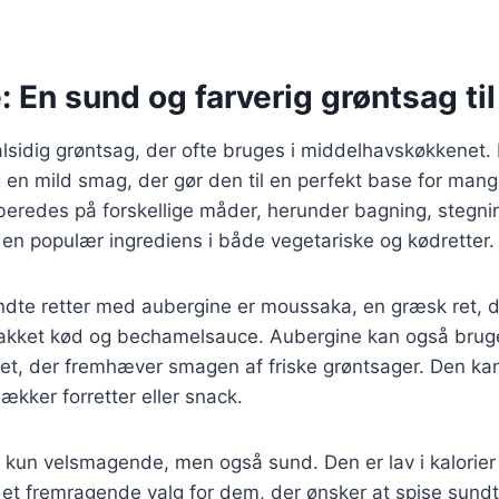
 En sund og farverig grøntsag til
lsidig grøntsag, der ofte bruges i middelhavskøkkenet.
 en mild smag, der gør den til en perfekt base for mange
beredes på forskellige måder, herunder bagning, stegnin
il en populær ingrediens i både vegetariske og kødretter.
ndte retter med aubergine er moussaka, en græsk ret, 
kket kød og bechamelsauce. Aubergine kan også bruges 
et, der fremhæver smagen af friske grøntsager. Den kan
ækker forretter eller snack.
 kun velsmagende, men også sund. Den er lav i kalorier o
il et fremragende valg for dem, der ønsker at spise sun