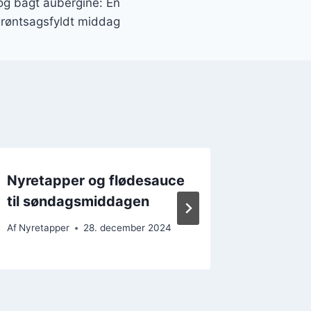
og bagt aubergine: En
røntsagsfyldt middag
Nyretapper og flødesauce
Nyretap
til søndagsmiddagen
festligt
Af
Nyretapper
28. december 2024
Af
Nyretap