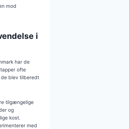
pen mod
vendelse i
anmark har de
etapper ofte
 de blev tilberedt
re tilgængelige
der og
lige kost.
perimenterer med