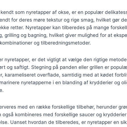
 kendt som nyretapper af okse, er en populær delikates
endt for deres møre tekstur og rige smag, hvilket gør dem
ække retter. Nyretapper kan tilberedes på mange forskel
, grilling og bagning, hvilket giver mulighed for at eks
skombinationer og tilberedningsmetoder.
 nyretapper, er det vigtigt at vælge den rigtige metode f
ørt og saftigt. Stegning på panden eller grillen er popu
r, karameliseret overflade, samtidig med at kødet forbliv
marinere nyretapperne i en blanding af krydderier og oli
e.
rveres med en række forskellige tilbehør, herunder grøn
n også kombineres med forskellige saucer og krydderier
se. Uanset hvordan de tilberedes, er nyretapper en sikk