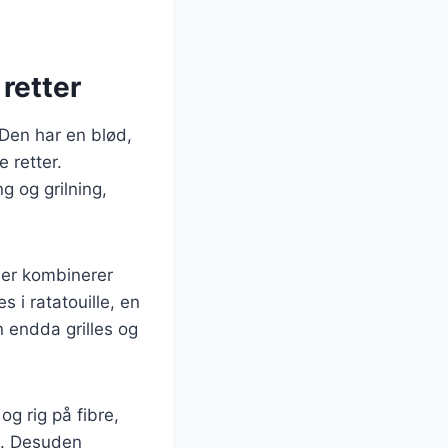
 retter
 Den har en blød,
 retter.
g og grilning,
der kombinerer
i ratatouille, en
 endda grilles og
g rig på fibre,
dt. Desuden