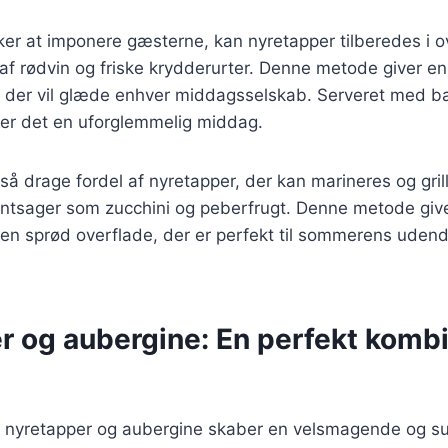
ker at imponere gæsterne, kan nyretapper tilberedes i
af rødvin og friske krydderurter. Denne metode giver e
, der vil glæde enhver middagsselskab. Serveret med ba
liver det en uforglemmelig middag.
gså drage fordel af nyretapper, der kan marineres og gri
sager som zucchini og peberfrugt. Denne metode giver
 en sprød overflade, der er perfekt til sommerens uden
 og aubergine: En perfekt kombin
 nyretapper og aubergine skaber en velsmagende og s