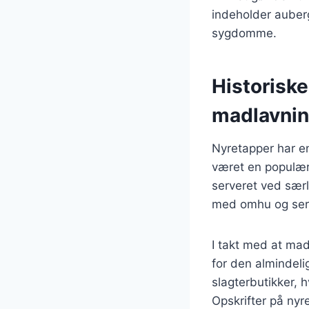
indeholder auberg
sygdomme.
Historisk
madlavni
Nyretapper har en
været en populær i
serveret ved særl
med omhu og serv
I takt med at mad
for den almindeli
slagterbutikker, h
Opskrifter på ny