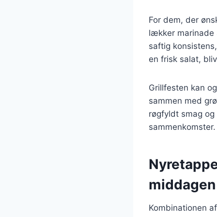
For dem, der øns
lækker marinade 
saftig konsistens
en frisk salat, b
Grillfesten kan o
sammen med grønt
røgfyldt smag og
sammenkomster.
Nyretapper
middagen
Kombinationen af