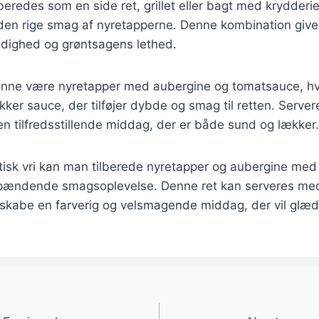
eredes som en side ret, grillet eller bagt med krydderier
en rige smag af nyretapperne. Denne kombination give
ldighed og grøntsagens lethed.
unne være nyretapper med aubergine og tomatsauce, h
kker sauce, der tilføjer dybde og smag til retten. Servere
 en tilfredsstillende middag, der er både sund og lækker.
isk vri kan man tilberede nyretapper og aubergine med a
spændende smagsoplevelse. Denne ret kan serveres med r
 skabe en farverig og velsmagende middag, der vil glæd
gation