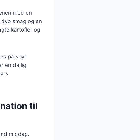
 ovnen med en
n dyb smag og en
gte kartofler og
lles på spyd
 en dejlig
dørs
ation til
und middag.