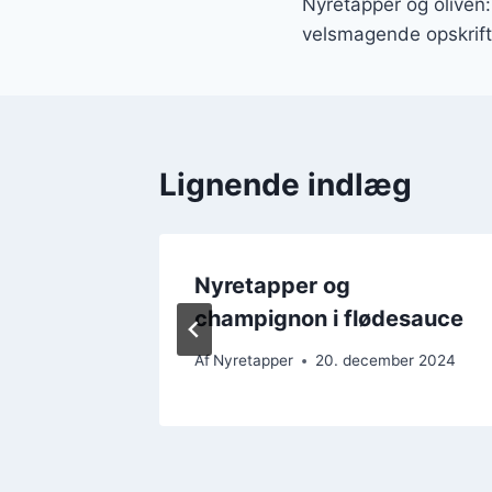
Nyretapper og oliven:
velsmagende opskrift
Lignende indlæg
ntsager
Nyretapper og
champignon i flødesauce
r 2024
Af
Nyretapper
20. december 2024