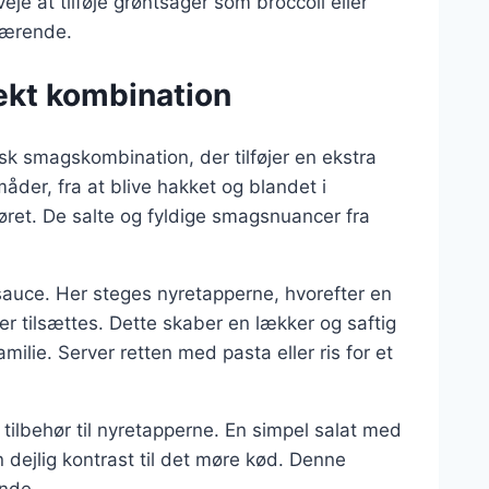
eje at tilføje grøntsager som broccoli eller
 nærende.
fekt kombination
sk smagskombination, der tilføjer en ekstra
åder, fra at blive hakket og blandet i
høret. De salte og fyldige smagsnuancer fra
sauce. Her steges nyretapperne, hvorefter en
er tilsættes. Dette skaber en lækker og saftig
milie. Server retten med pasta eller ris for et
tilbehør til nyretapperne. En simpel salat med
n dejlig kontrast til det møre kød. Denne
nde.