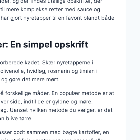
r, og der findes utallige opskrifter, der
 til mere komplekse retter med sauce og
ar gjort nyretapper til en favorit blandt både
r: En simpel opskrift
 forberede kødet. Skær nyretapperne i
ivenolie, hvidløg, rosmarin og timian i
g og gøre det mere mørt.
på forskellige måder. En populær metode er at
er side, indtil de er gyldne og møre.
gsmag. Uanset hvilken metode du vælger, er det
n blive tørre.
passer godt sammen med bagte kartofler, en