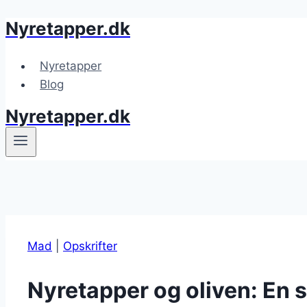
Nyretapper.dk
Fortsæt
til
indhold
Nyretapper
Blog
Nyretapper.dk
Mad
|
Opskrifter
Nyretapper og oliven: En