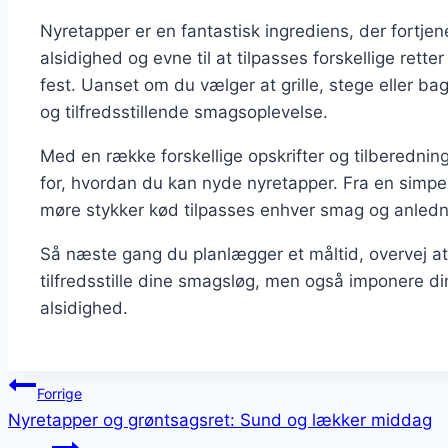
Nyretapper er en fantastisk ingrediens, der fortje
alsidighed og evne til at tilpasses forskellige rette
fest. Uanset om du vælger at grille, stege eller ba
og tilfredsstillende smagsoplevelse.
Med en række forskellige opskrifter og tilberednin
for, hvordan du kan nyde nyretapper. Fra en simpel 
møre stykker kød tilpasses enhver smag og anledn
Så næste gang du planlægger et måltid, overvej at 
tilfredsstille dine smagsløg, men også imponere 
alsidighed.
Indlægsnavigation
Forrige
Nyretapper og grøntsagsret: Sund og lækker middag