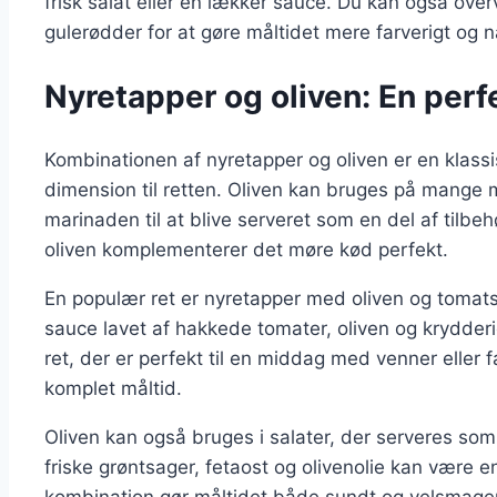
frisk salat eller en lækker sauce. Du kan også overv
gulerødder for at gøre måltidet mere farverigt og
Nyretapper og oliven: En per
Kombinationen af nyretapper og oliven er en klassi
dimension til retten. Oliven kan bruges på mange m
marinaden til at blive serveret som en del af tilbe
oliven komplementerer det møre kød perfekt.
En populær ret er nyretapper med oliven og tomat
sauce lavet af hakkede tomater, oliven og krydderi
ret, der er perfekt til en middag med venner eller fa
komplet måltid.
Oliven kan også bruges i salater, der serveres som 
friske grøntsager, fetaost og olivenolie kan være e
kombination gør måltidet både sundt og velsmage