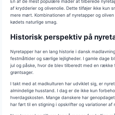
En af de mest populære måder at tilberede nyreta
af krydderier og olivenolie. Dette tilføjer ikke k
mere mørt. Kombinationen af nyretapper og oliven
kødets naturlige smag.
Historisk perspektiv på nyre
Nyretapper har en lang historie i dansk madlavning,
festmåltider og særlige lejligheder. I gamle dage b
jul og påske, hvor de blev tilberedt med en række f
grøntsager.
I takt med at madkulturen har udviklet sig, er nyre
almindelige husstand. I dag er de ikke kun forbehol
hverdagskosten. Mange danskere har genopdaget g
har ført til en stigning i opskrifter og variationer af 