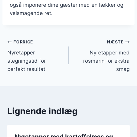
også imponere dine gæster med en lækker og
velsmagende ret.
Indlægsnavigation
FORRIGE
NÆSTE
Nyretapper
Nyretapper med
stegningstid for
rosmarin for ekstra
perfekt resultat
smag
Lignende indlæg
Nyretapper med kartoffelmos og