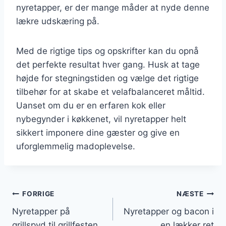
nyretapper, er der mange måder at nyde denne
lækre udskæring på.
Med de rigtige tips og opskrifter kan du opnå
det perfekte resultat hver gang. Husk at tage
højde for stegningstiden og vælge det rigtige
tilbehør for at skabe et velafbalanceret måltid.
Uanset om du er en erfaren kok eller
nybegynder i køkkenet, vil nyretapper helt
sikkert imponere dine gæster og give en
uforglemmelig madoplevelse.
Indlægsnavigation
FORRIGE
NÆSTE
Nyretapper på
Nyretapper og bacon i
grillspyd til grillfesten
en lækker ret