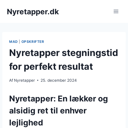
Fortsæt
Nyretapper.dk
til
indhold
MAD
|
OPSKRIFTER
Nyretapper stegningstid
for perfekt resultat
Af
Nyretapper
25. december 2024
Nyretapper: En lækker og
alsidig ret til enhver
lejlighed