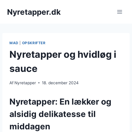
Fortsæt
Nyretapper.dk
til
indhold
MAD
|
OPSKRIFTER
Nyretapper og hvidløg i
sauce
Af
Nyretapper
18. december 2024
Nyretapper: En lækker og
alsidig delikatesse til
middagen