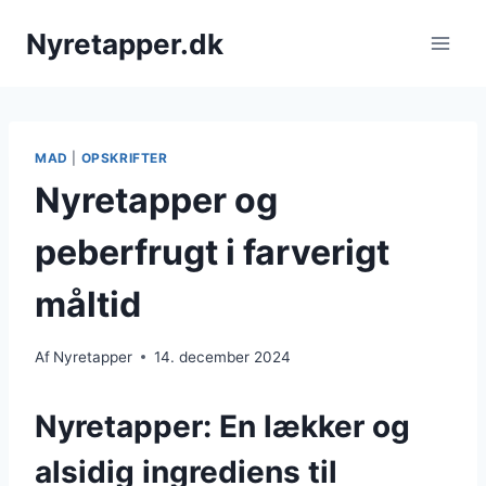
Fortsæt
Nyretapper.dk
til
indhold
MAD
|
OPSKRIFTER
Nyretapper og
peberfrugt i farverigt
måltid
Af
Nyretapper
14. december 2024
Nyretapper: En lækker og
alsidig ingrediens til