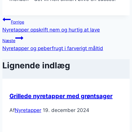
Indlægsnavigation
Forrige
Nyretapper opskrift nem og hurtig at lave
Næste
Nyretapper og peberfrugt i farverigt måltid
Lignende indlæg
Grillede nyretapper med grøntsager
Af
Nyretapper
19. december 2024