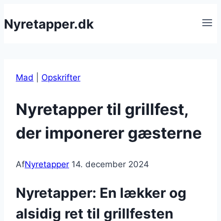
Fortsæt
Nyretapper.dk
til
indhold
Mad
|
Opskrifter
Nyretapper til grillfest,
der imponerer gæsterne
Af
Nyretapper
14. december 2024
Nyretapper: En lækker og
alsidig ret til grillfesten