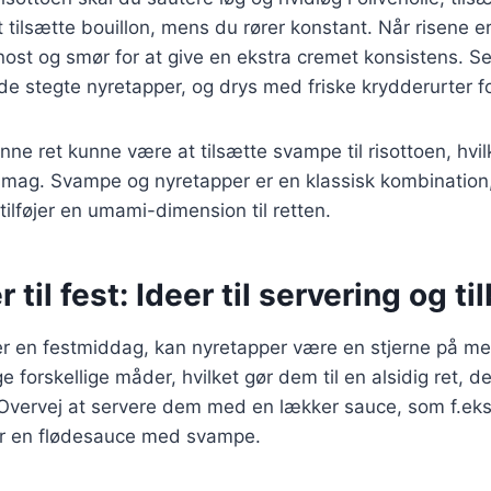
 tilsætte bouillon, mens du rører konstant. Når risene e
ost og smør for at give en ekstra cremet konsistens. Se
e stegte nyretapper, og drys med friske krydderurter f
nne ret kunne være at tilsætte svampe til risottoen, hvil
smag. Svampe og nyretapper er en klassisk kombination,
lføjer en umami-dimension til retten.
til fest: Ideer til servering og ti
r en festmiddag, kan nyretapper være en stjerne på m
 forskellige måder, hvilket gør dem til en alsidig ret, de
 Overvej at servere dem med en lækker sauce, som f.eks
er en flødesauce med svampe.