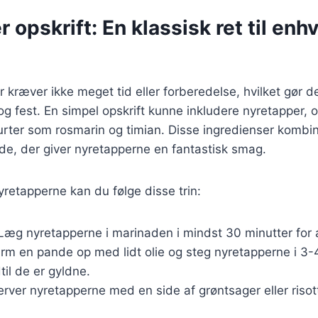
 opskrift: En klassisk ret til enh
 kræver ikke meget tid eller forberedelse, hvilket gør de
g fest. En simpel opskrift kunne inkludere nyretapper, ol
urter som rosmarin og timian. Disse ingredienser kombin
de, der giver nyretapperne en fantastisk smag.
nyretapperne kan du følge disse trin:
 Læg nyretapperne i marinaden i mindst 30 minutter for
arm en pande op med lidt olie og steg nyretapperne i 3-
til de er gyldne.
erver nyretapperne med en side af grøntsager eller risot