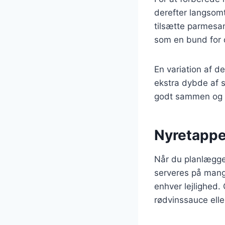
derefter langsomt
tilsætte parmesan
som en bund for d
En variation af de
ekstra dybde af 
godt sammen og ti
Nyretapper 
Når du planlægge
serveres på mange
enhver lejlighed.
rødvinssauce ell