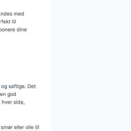
landes med
ekt til
mponere dine
 og saftige. Det
 en god
 hver side,
mør eller olie til