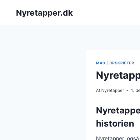
Fortsæt
Nyretapper.dk
til
indhold
MAD
|
OPSKRIFTER
Nyretapp
Af
Nyretapper
4. d
Nyretappe
historien
Nyretapper, også 