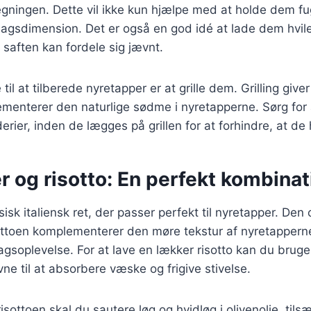
gningen. Dette vil ikke kun hjælpe med at holde dem f
agsdimension. Det er også en god idé at lade dem hvile 
 saften kan fordele sig jævnt.
l at tilberede nyretapper er at grille dem. Grilling giver
menterer den naturlige sødme i nyretapperne. Sørg for
erier, inden de lægges på grillen for at forhindre, at de
 og risotto: En perfekt kombinat
sisk italiensk ret, der passer perfekt til nyretapper. De
ottoen komplementerer den møre tekstur af nyretapperne
soplevelse. For at lave en lækker risotto kan du bruge
vne til at absorbere væske og frigive stivelse.
isottoen skal du sautere løg og hvidløg i olivenolie, tils