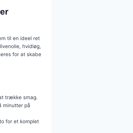
ver
m til en ideel ret
ivenolie, hvidløg,
eres for at skabe
 at trække smag.
4 minutter på
to for et komplet