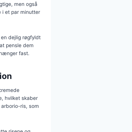
ugtige, men også
i et par minutter
 en dejlig røgfyldt
 at pensle dem
 hænger fast.
ion
n cremede
, hvilket skaber
 arborio-ris, som
ætte risene og