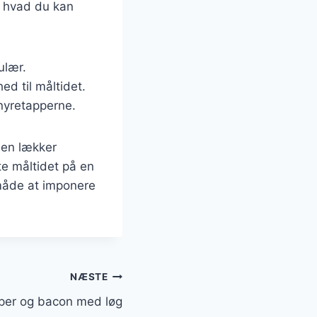
l, hvad du kan
ulær.
ed til måltidet.
 nyretapperne.
 en lækker
te måltidet på en
 måde at imponere
NÆSTE
per og bacon med løg