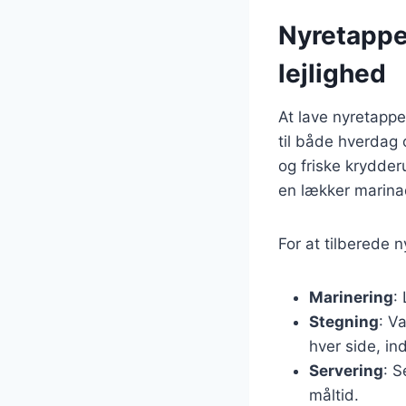
Nyretapper
lejlighed
At lave nyretapper
til både hverdag o
og friske krydder
en lækker marina
For at tilberede 
Marinering
:
Stegning
: V
hver side, ind
Servering
: S
måltid.