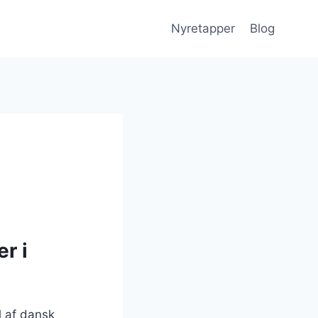
Nyretapper
Blog
r i
l af dansk