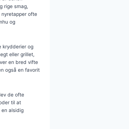
g rige smag,
v nyretapper ofte
omhu og
e krydderier og
t eller grillet,
ver en bred vifte
n også en favorit
lev de ofte
der til at
 en alsidig