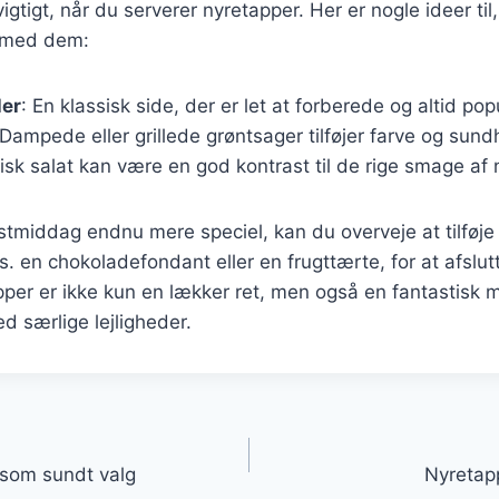
igtigt, når du serverer nyretapper. Her er nogle ideer ti
 med dem:
ler
: En klassisk side, der er let at forberede og altid pop
 Dampede eller grillede grøntsager tilføjer farve og sundh
frisk salat kan være en god kontrast til de rige smage af
estmiddag endnu mere speciel, kan du overveje at tilføje
s. en chokoladefondant eller en frugttærte, for at afslut
pper er ikke kun en lækker ret, men også en fantastisk
d særlige lejligheder.
gation
 som sundt valg
Nyretap