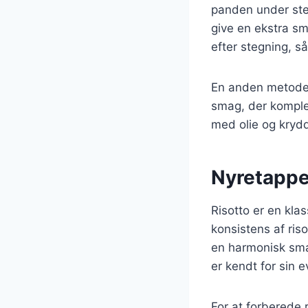
panden under ste
give en ekstra sm
efter stegning, så
En anden metode ti
smag, der komple
med olie og krydd
Nyretapper
Risotto er en klas
konsistens af ris
en harmonisk smag
er kendt for sin e
For at forberede r