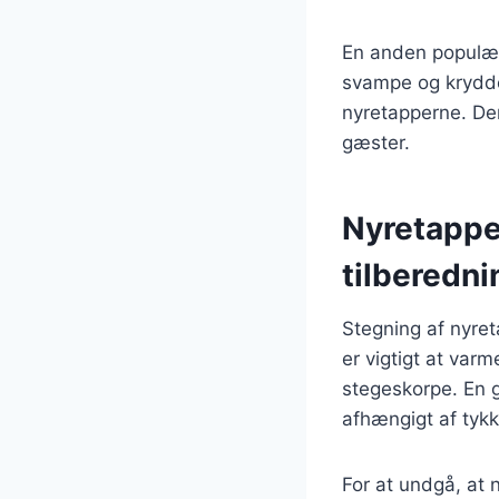
En anden populær
svampe og krydder
nyretapperne. Denn
gæster.
Nyretapper
tilberedni
Stegning af nyreta
er vigtigt at var
stegeskorpe. En g
afhængigt af tykk
For at undgå, at n