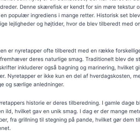
dreder. Denne skærefisk er kendt for sin møre tekstur o
l en populær ingrediens i mange retter. Historisk set ble
lige lejligheder og højtider, hvor de blev tilberedt med 
en er nyretapper ofte tilberedt med en række forskellig
fremhæver deres naturlige smag. Traditionelt blev de steg
ifter inkluderer også bagning og marinering, hvilket gi
r. Nyretapper er ikke kun en del af hverdagskosten, me
age og særlige anledninger.
yretappers historie er deres tilberedning. I gamle dage b
en ild, hvilket gav en unik smag. I dag er der mange meto
er, fra grillning til stegning på pande, hvilket gør dem til
enet.