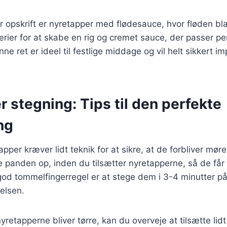
 opskrift er nyretapper med flødesauce, hvor fløden b
ier for at skabe en rig og cremet sauce, der passer perf
e ret er ideel til festlige middage og vil helt sikkert i
 stegning: Tips til den perfekte
ng
pper kræver lidt teknik for at sikre, at de forbliver møre
me panden op, inden du tilsætter nyretapperne, så de får
od tommelfingerregel er at stege dem i 3-4 minutter på
elsen.
yretapperne bliver tørre, kan du overveje at tilsætte lidt s