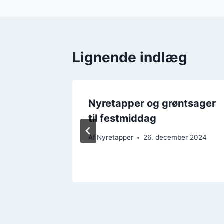
Lignende indlæg
mpe i
Nyretapper og grøntsager
til festmiddag
er 2024
Af
Nyretapper
26. december 2024