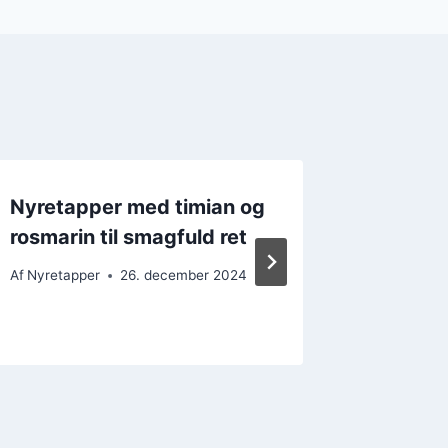
Nyretapper med timian og
Nyreta
rosmarin til smagfuld ret
en fyldi
Af
Nyretapper
26. december 2024
Af
Nyretap