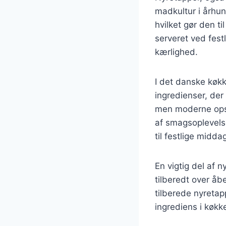
madkultur i århun
hvilket gør den ti
serveret ved fest
kærlighed.
I det danske køkk
ingredienser, der 
men moderne opskr
af smagsoplevelse
til festlige midd
En vigtig del af n
tilberedt over åb
tilberede nyretapp
ingrediens i køkk