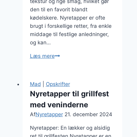
tekstur og rige smag, hvilket gør
den til en favorit blandt
kødelskere. Nyretapper er ofte
brugt i forskellige retter, fra enkle
middage til festlige anledninger,
og kan…
Nyretapper
Læs mere
marinade
til
ekstra
Mad
|
Opskrifter
smag
Nyretapper til grillfest
med veninderne
Af
Nyretapper
21. december 2024
Nyretapper: En lækker og alsidig
ret til grillfesten Nyretapper er en