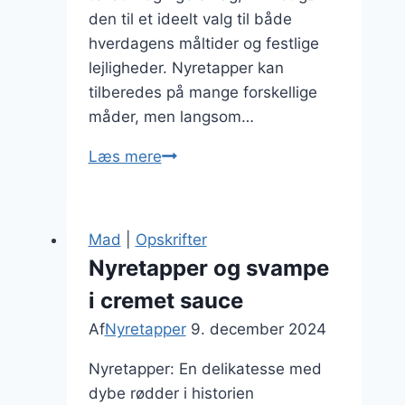
den til et ideelt valg til både
hverdagens måltider og festlige
lejligheder. Nyretapper kan
tilberedes på mange forskellige
måder, men langsom…
Nyretapper
Læs mere
i
gryde:
Den
Mad
|
Opskrifter
langsomme
Nyretapper og svampe
tilberedning
i cremet sauce
Af
Nyretapper
9. december 2024
Nyretapper: En delikatesse med
dybe rødder i historien