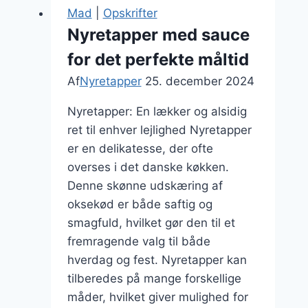
og
Mad
|
Opskrifter
løg
Nyretapper med sauce
i
for det perfekte måltid
ovnen
Af
Nyretapper
25. december 2024
Nyretapper: En lækker og alsidig
ret til enhver lejlighed Nyretapper
er en delikatesse, der ofte
overses i det danske køkken.
Denne skønne udskæring af
oksekød er både saftig og
smagfuld, hvilket gør den til et
fremragende valg til både
hverdag og fest. Nyretapper kan
tilberedes på mange forskellige
måder, hvilket giver mulighed for