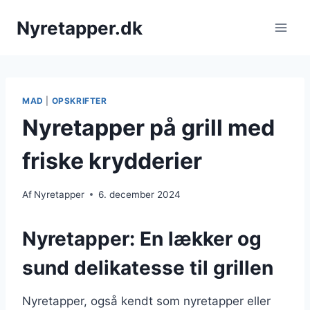
Fortsæt
Nyretapper.dk
til
indhold
MAD
|
OPSKRIFTER
Nyretapper på grill med
friske krydderier
Af
Nyretapper
6. december 2024
Nyretapper: En lækker og
sund delikatesse til grillen
Nyretapper, også kendt som nyretapper eller