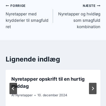
Indlægsnavigation
FORRIGE
NÆSTE
Nyretapper med
Nyretapper og hvidløg
krydderier til smagfuld
som smagfuld
ret
kombination
Lignende indlæg
Nyretapper opskrift til en hurtig
middag
Af
Nyretapper
10. december 2024