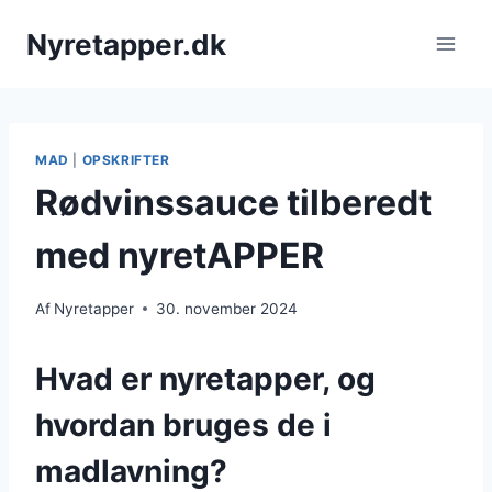
Fortsæt
Nyretapper.dk
til
indhold
MAD
|
OPSKRIFTER
Rødvinssauce tilberedt
med nyretAPPER
Af
Nyretapper
30. november 2024
Hvad er nyretapper, og
hvordan bruges de i
madlavning?